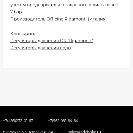
учетом предварительно заданного в диапазоне 1–
7 бар
Производитель Officine Rigamonti (Италия)
Категории:
Регуляторы давления OR "Rigamonti"
Регуляторы давления воды
+7(495)232-01-67
+7(962)091-64-64
г. Москва, ул. Азовская, 15А
sale@zadvishka.ru