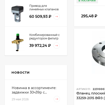
В НАЛИЧИИ
Привод для
линейных клапанов
0/2…10V 600H 24Vac
295,48
₽
60 509,93
₽
20мм IP54
ML8824A0620
Honeywell
Комбинированный с
редуктором фильтр
DN15 на ХВС
39 972,24
₽
Honeywell FK06-
1/2"AA
Фильтр чугунный
сетчатый ФСФ Ду 50
Ру16 фл XKprom
НОВОСТИ
1 127,75
₽
Новинка в ассортименте:
АРТИКУЛ:
2231000
задвижки 30ч39р с...
Фланец плоский 
Ручной
балансировочный
33259-2015 ВФЗ 
29 мая 2026
клапан MNT ВР DN15
2 550,23
₽
с дренажем "XK"