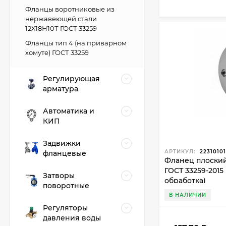
Фланцы воротниковые из
нержавеющей стали
12Х18Н10Т ГОСТ 33259
Фланцы тип 4 (на приварном
хомуте) ГОСТ 33259
Регулирующая
арматура
Автоматика и
КИП
Задвижки
АРТИКУЛ:
2231010
фланцевые
Фланец плоский 2
ГОСТ 33259-2015
Затворы
обработка)
поворотные
В НАЛИЧИИ
Регуляторы
давления воды