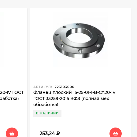
аментируя:
вление, температура).
 согласованию с заказчиком).
ные параметры. Ключевые особенности:
АРТИКУЛ:
223103000
эксплуатации.
.20-IV ГОСТ
Фланец плоский 15-25-01-1-B-Ст.20-IV
работка)
ГОСТ 33259-2015 ВФЗ (полная мех
ыми в нефтегазовой, химической и энергетической
обработка)
В НАЛИЧИИ
253,24
₽