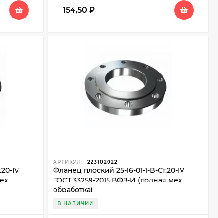
154,50
₽
АРТИКУЛ:
223102022
.20-IV
Фланец плоский 25-16-01-1-B-Ст.20-IV
мех
ГОСТ 33259-2015 ВФЗ-И (полная мех
обработка)
В НАЛИЧИИ