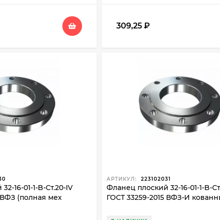
309,25
₽
30
АРТИКУЛ:
223102031
2-16-01-1-B-Ст.20-IV
Фланец плоский 32-16-01-1-B-Ст
 ВФЗ (полная мех
ГОСТ 33259-2015 ВФЗ-И кован