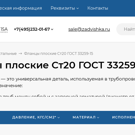
ческая информация
Реквизиты
Контакты
sale@zadvishka.ru
 15А
+7(495)232-01-67
стальные
Фланцы плоские Ст20 ГОСТ 33259-15
 плоские Ст20 ГОСТ 33259
— это универсальная деталь, используемая в трубопрово
значение:
 труб между собой и с запорной арматурой (диаметр от 
 в магистрали, транспортирующие жидкости, газы, в том 
ироком температурном диапазоне — от –70°C до +600°C.
ДАВЛЕНИЕ, КГС/СМ2*
МАТЕРИАЛ
ИСПОЛНЕН
новки включает приварку стального фланца к основе с
стий всегда кратно двум, что обеспечивает равномерно
ечности и доступной стоимости эти детали широко пр