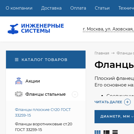
О компании
Доставка
Оплата
Статьи
Техни
г. Москва, ул. Азовская,
Главная
Фланцы 
КАТАЛОГ ТОВАРОВ
Фланцы
Плоский фланец 
Акции
Его основное на
Фланцы стальные
Соединение
Интеграция
ЧИТАТЬ ДАЛЕЕ
Работа в ш
Фланцы плоские Ст20 ГОСТ
33259-15
ДИАМЕТР, ММ
Технология уста
Фланцы воротниковые ст.20
крепежных отвер
ГОСТ 33259-15
монтажа, долгов