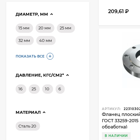
209,61
₽
ДИАМЕТР, ММ
15 мм
20 мм
25 мм
32 мм
40 мм
ПОКАЗАТЬ ВСЕ
ДАВЛЕНИЕ, КГС/СМ2*
16
25
10
6
АРТИКУЛ:
2231030
МАТЕРИАЛ
Фланец плоский 2
ГОСТ 33259-2015
Сталь 20
обработка)
Фланец плоский 50-
В НАЛИЧИИ
10-01-1-B-Ст.20-IV