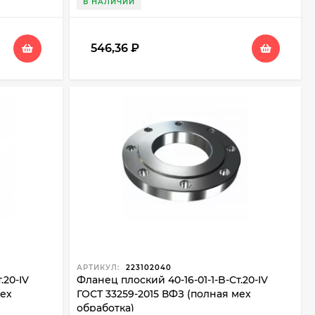
В НАЛИЧИИ
546,36
₽
АРТИКУЛ:
223102040
.20-IV
Фланец плоский 40-16-01-1-B-Ст.20-IV
мех
ГОСТ 33259-2015 ВФЗ (полная мех
обработка)