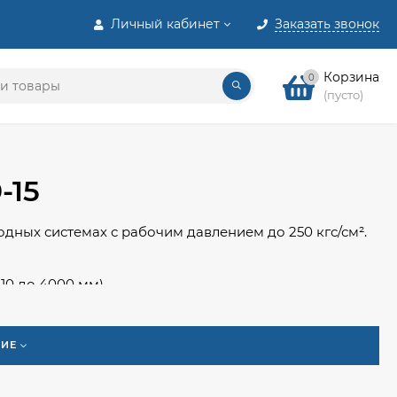
Личный кабинет
Заказать звонок
Корзина
0
(пусто)
-15
дных системах с рабочим давлением до 250 кгс/см².
10 до 4000 мм).
числе агрессивные среды 1–3 класса опасности.
ИЕ
 последующей фиксацией болтами. Количество
е распределение нагрузки. Благодаря простоте
именяются в промышленности и ЖКХ.