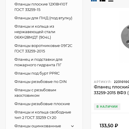
Фланцы плоские 12Х18Н10Т
ГОСТ 33259-15
Стандартиза
Фланцы для ПНД (под втулку)
Этот стандарт о
Фланцы и кольца из
нержавеющей стали
Соответств
06ХН28МДТ (904L)
Конструкти
Варианты к
Фланцы воротниковые 09Г2С
ГОСТ 33259-2015
Конструкти
Фланец и подставки для
пожарного гидранта ПГ
Фланец по ГОСТ 
Фланцы под бурт PPRC
Высокий кл
Фланцы резьбовые по DIN
АРТИКУЛ:
2231010
Разнообраз
Фланец плоский 1
Фланцы с резьбовым
33259-2015 ВФЗ 
Благодаря унифи
хвостовиком
отраслях.
Фланцы резьбовые плоские
В НАЛИЧИИ
Фланцы и кольца свободные
тип 2 ГОСТ 33259 Ст.20
133,50
₽
Фланцы оцинкованные