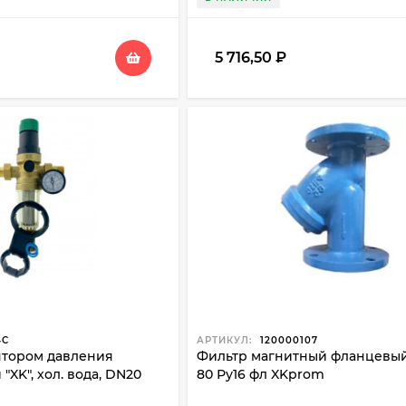
5 716,50
₽
4C
АРТИКУЛ:
120000107
ятором давления
Фильтр магнитный фланцевы
XK", хол. вода, DN20
80 Ру16 фл XKprom