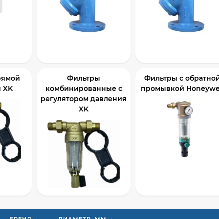
рямой
Фильтры
Фильтры с обратно
 XK
комбинированные с
промывкой Honeywe
регулятором давления
XK