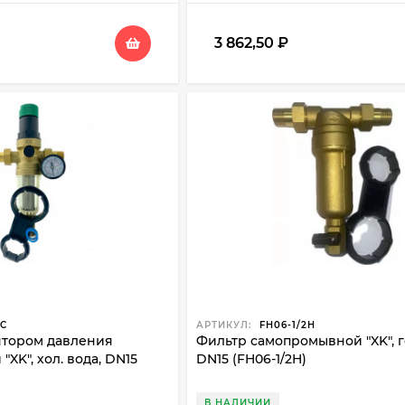
3 862,50
₽
2C
АРТИКУЛ:
FH06-1/2H
ятором давления
Фильтр самопромывной "XK", го
XK", хол. вода, DN15
DN15 (FH06-1/2H)
В НАЛИЧИИ