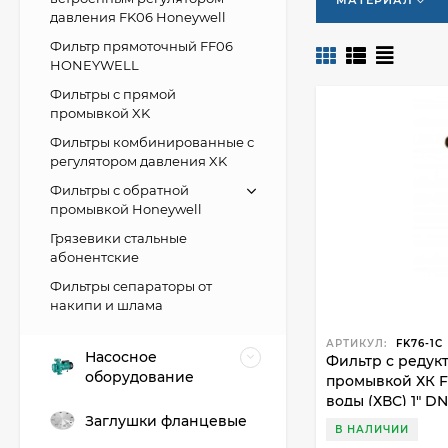
МАТЕРИАЛ
давления FK06 Honeywell
Фильтр прямоточный FF06
HONEYWELL
Фильтры с прямой
промывкой XK
Фильтры комбинированные с
регулятором давления XK
Фильтры с обратной
промывкой Honeywell
Грязевики стальные
абонентские
Фильтры сепараторы от
накипи и шлама
АРТИКУЛ:
FK76-1C
Насосное
Фильтр с редук
оборудование
промывкой ХК F
воды (ХВС) 1" D
Заглушки фланцевые
В НАЛИЧИИ