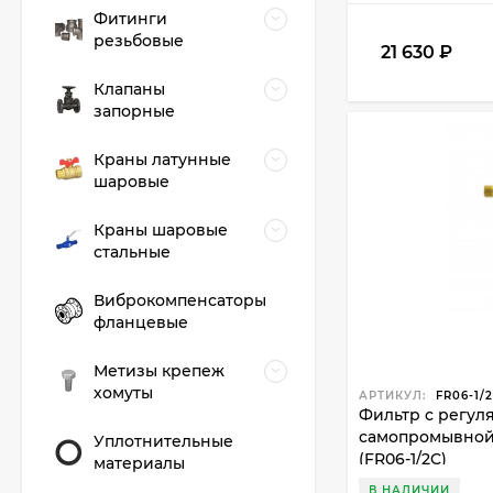
Фитинги
резьбовые
21 630
₽
Клапаны
запорные
Краны латунные
шаровые
Краны шаровые
стальные
Виброкомпенсаторы
фланцевые
Метизы крепеж
хомуты
АРТИКУЛ:
FR06-1/
Фильтр с регул
самопромывной "
Уплотнительные
(FR06-1/2C)
материалы
В НАЛИЧИИ