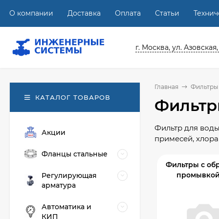
О компании
Доставка
Оплата
Статьи
Техни
г. Москва, ул. Азовская,
Главная
Фильтры
КАТАЛОГ ТОВАРОВ
Фильтр
Фильтр для воды
Акции
примесей, хлора
Фланцы стальные
Фильтры с об
промывкой
Регулирующая
арматура
Автоматика и
КИП