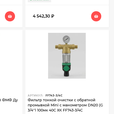
4 542,30
₽
АРТИКУЛ:
FF743-3/4C
й ФМФ Ду
Фильтр тонкой очистки с обратной
промывкой Mini с манометром DN20 (G
3/4'') 100мк 40С ХК FF743-3/4C