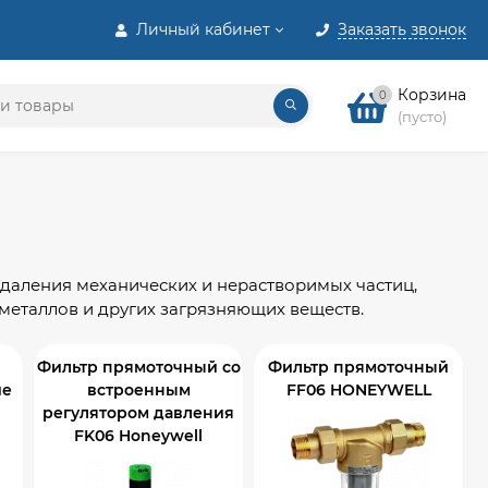
Личный кабинет
Заказать звонок
Корзина
0
(пусто)
удаления механических и нерастворимых частиц,
 металлов и других загрязняющих веществ.
Фильтр прямоточный со
Фильтр прямоточный
ие
встроенным
FF06 HONEYWELL
регулятором давления
FK06 Honeywell