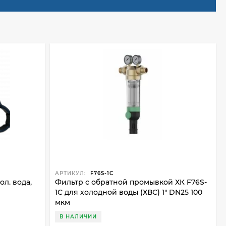
АРТИКУЛ:
F76S-1С
л. вода,
Фильтр с обратной промывкой ХК F76S-
1C для холодной воды (ХВС) 1" DN25 100
мкм
В НАЛИЧИИ