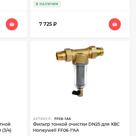
В НАЛИЧИИ
7 725
₽
АРТИКУЛ:
FF06-1AA
атной
Фильтр тонкой очистки DN25 для ХВС
(3/4)
Honeywell FF06-1"AA