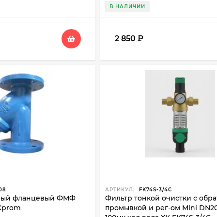
В НАЛИЧИИ
2 850
₽
08
АРТИКУЛ:
FK74S-3/4C
ный фланцевый ФМФ
Фильтр тонкой очистки с обр
XKprom
промывкой и рег-ом Mini DN20 