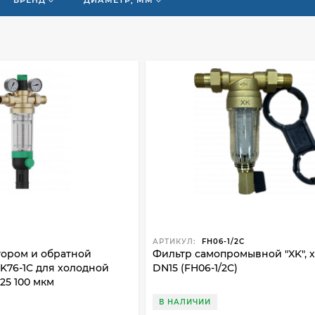
БРЕНД
ДИАМЕТР, ММ
АРТИКУЛ:
FH06-1/2C
тором и обратной
Фильтр самопромывной "XK", хо
K76-1C для холодной
DN15 (FH06-1/2C)
N25 100 мкм
В НАЛИЧИИ