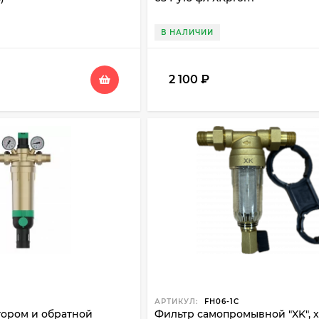
В НАЛИЧИИ
2 100
₽
АРТИКУЛ:
FH06-1C
тором и обратной
Фильтр самопромывной "XK", хо