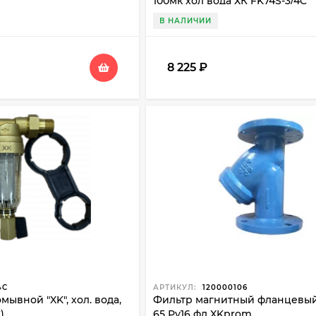
100мк хол вода ХК FK74S-3/4C
В НАЛИЧИИ
8 225
₽
4C
АРТИКУЛ:
120000106
ывной "XK", хол. вода,
Фильтр магнитный фланцевы
)
65 Ру16 фл XKprom