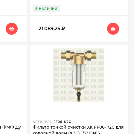
В НАЛИЧИИ
21 089,25
₽
АРТИКУЛ:
FF06-1/2C
й ФМФ Ду
Фильтр тонкой очистки ХК FF06-1/2C для
холодной воды (ХВС) 1/2" DN15