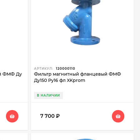
механические в наличии и под заказ. Мы поможем
о Москве, Московской области и по всей России.
АРТИКУЛ:
120000110
й ФМФ Ду
Фильтр магнитный фланцевый ФМФ
Ду150 Ру16 фл XKprom
В НАЛИЧИИ
7 700
₽