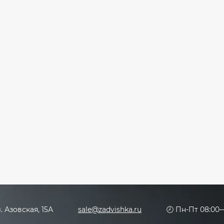
л. Азовская, 15А
sale@zadvishka.ru
🕗 Пн-Пт 08:00—