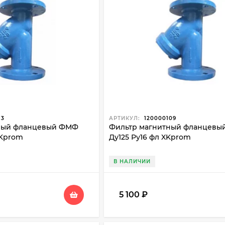
13
АРТИКУЛ:
120000109
ный фланцевый ФМФ
Фильтр магнитный фланцев
XKprom
Ду125 Ру16 фл XKprom
В НАЛИЧИИ
5 100
₽