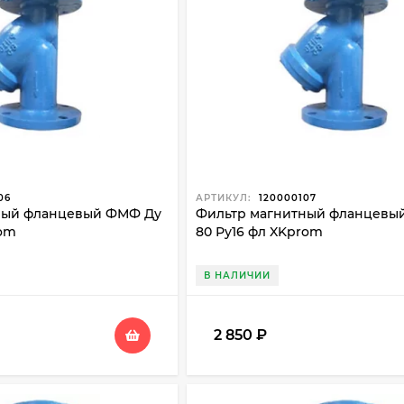
емы и сократить затраты на обслуживание.
нерные Системы» предлагает фильтры чугунные магнито
дящую модель под вашу задачу и организуем доставку п
06
АРТИКУЛ:
120000107
ный фланцевый ФМФ Ду
Фильтр магнитный фланцевы
rom
80 Ру16 фл XKprom
В НАЛИЧИИ
2 850
₽