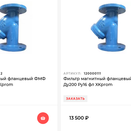
12
АРТИКУЛ:
120000111
ный фланцевый ФМФ
Фильтр магнитный фланцев
XKprom
Ду200 Ру16 фл XKprom
ЗАКАЗАТЬ
13 500
₽