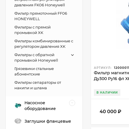
давления FK06 Honeywell
Фильтр прямоточный FF06
HONEYWELL
Фильтры с прямой
промывкой XK
Фильтры комбинированные с
регулятором давления XK
Фильтры с обратной
промывкой Honeywell
АРТИКУЛ:
1200001
Грязевики стальные
Фильтр магнит
абонентские
Ду300 Ру16 фл 
Фильтры сепараторы от
накипи и шлама
В НАЛИЧИИ
Насосное
оборудование
40 000
₽
Заглушки фланцевые