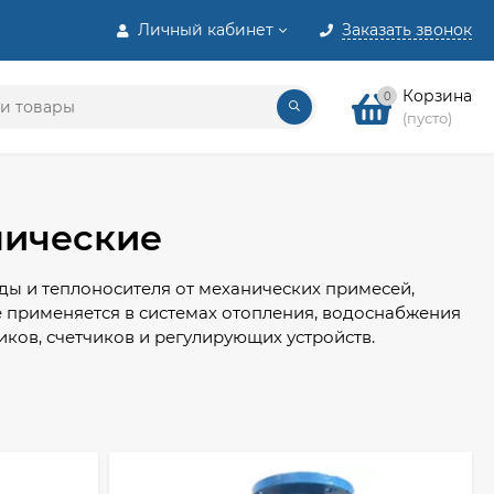
Личный кабинет
Заказать звонок
Корзина
0
(пусто)
нические
ы и теплоносителя от механических примесей,
е применяется в системах отопления, водоснабжения
ков, счетчиков и регулирующих устройств.
стку потока с улавливанием металлических
ффективность фильтрации и снизить риск
диаметр присоединения, рабочее давление,
подобранный фильтр помогает продлить срок службы