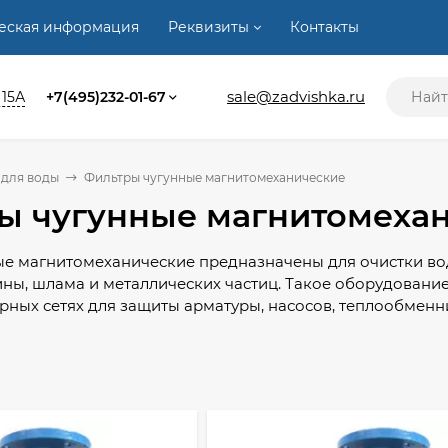
ческая информация
Реквизиты
Контакты
sale@zadvishka.ru
 15А
+7(495)232-01-67
 для воды
Фильтры чугунные магнитомеханические
ы чугунные магнитомеха
е магнитомеханические предназначены для очистки вод
ны, шлама и металлических частиц. Такое оборудовани
рных сетях для защиты арматуры, насосов, теплообменни
нитомеханического фильтра сочетает механическую очи
омощи магнитного элемента. Это позволяет повысить э
рудования в процессе эксплуатации.
нного магнитомеханического фильтра важно учитывать 
ды, тип присоединения и условия монтажа. Правильно 