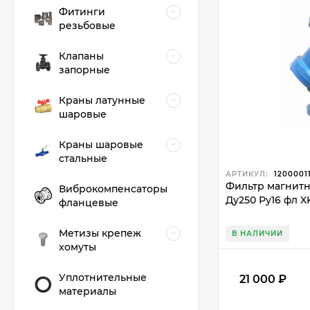
Фитинги
резьбовые
Клапаны
запорные
Краны латунные
шаровые
Краны шаровые
стальные
АРТИКУЛ:
1200001
Фильтр магнит
Виброкомпенсаторы
Ду250 Ру16 фл 
фланцевые
Метизы крепеж
В НАЛИЧИИ
хомуты
Уплотнительные
21 000
₽
материалы
Фланец плоский 50-