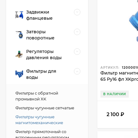
инженерной сист
Задвижки
Компания «Инже
фланцевые
подобрать подхо
Затворы
поворотные
Регуляторы
давления воды
АРТИКУЛ:
1200001
Фильтры для
Фильтр магнит
воды
65 Ру16 фл XKp
Фильтры с обратной
В НАЛИЧИИ
промывкой XK
Фильтры чугунные сетчатые
2 100
₽
Фильтры чугунные
магнитомеханические
Фильтр прямоточный со
встроенным регулятором