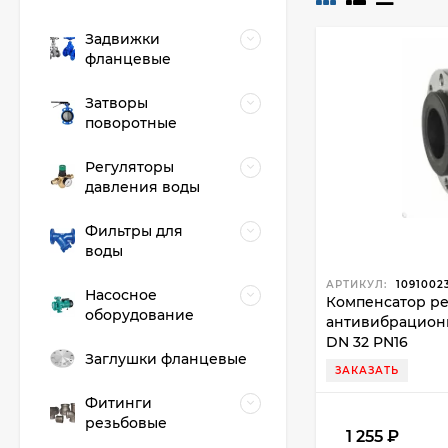
Задвижки
фланцевые
Затворы
поворотные
Регуляторы
давления воды
Фильтры для
воды
АРТИКУЛ:
1091002
Насосное
Компенсатор р
оборудование
антивибрацион
DN 32 PN16
Заглушки фланцевые
ЗАКАЗАТЬ
Фитинги
резьбовые
1 255
₽