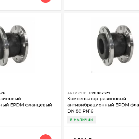
326
АРТИКУЛ:
1091002327
езиновый
Компенсатор резиновый
ный EPDM фланцевый
антивибрационный EPDM фл
DN 80 PN16
В НАЛИЧИИ