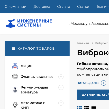
О компании
Доставка
Оплата
Статьи
Техни
г. Москва, ул. Азовская,
Главная
Виброко
КАТАЛОГ ТОВАРОВ
Виброк
Гибкая вставка
Акции
трубопроводной
компенсации ли
Фланцы стальные
Вибровставки на
ЧИТАТЬ ДАЛЕЕ
Регулирующая
другого техноло
арматура
ДАВЛЕНИЕ, КГС
Обращайтесь, н
Автоматика и
КИП