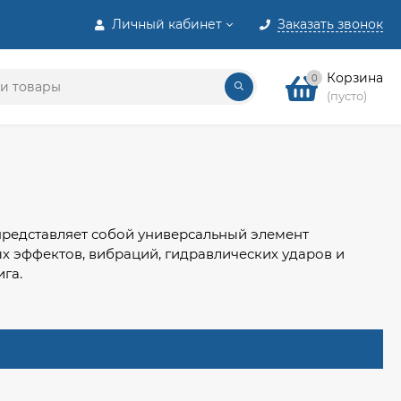
Личный кабинет
Заказать звонок
Корзина
0
(пусто)
 представляет собой универсальный элемент
 эффектов, вибраций, гидравлических ударов и
ига.
иляционного и компрессорного оборудования, а также
или шум в процессе эксплуатации.
 цене оборудование.