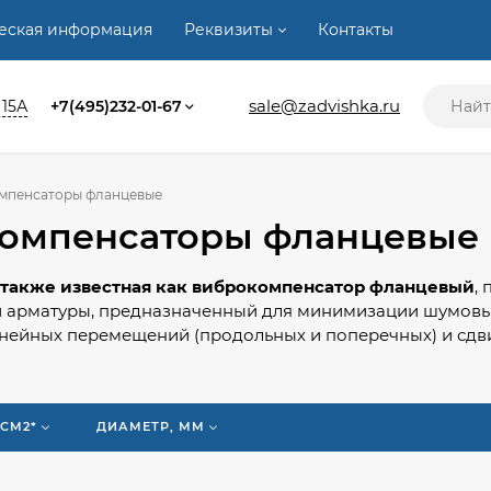
ческая информация
Реквизиты
Контакты
sale@zadvishka.ru
 15А
+7(495)232-01-67
мпенсаторы фланцевые
омпенсаторы фланцевые
, также известная как виброкомпенсатор фланцевый
,
 арматуры, предназначенный для минимизации шумовых
нейных перемещений (продольных и поперечных) и сдв
ходят применение в системах обвязки насосного, вент
гического оборудования, которое генерирует вибрацию 
/СМ2*
ДИАМЕТР, ММ
аши менеджеры помогут подобрать Вам оптимальное по