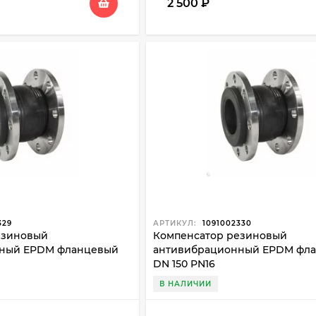
2 500
₽
329
АРТИКУЛ:
1091002330
езиновый
Компенсатор резиновый
ный EPDM фланцевый
антивибрационный EPDM фл
DN 150 PN16
В НАЛИЧИИ