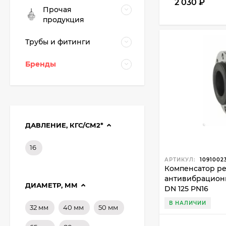
2 030
₽
Прочая
продукция
Трубы и фитинги
Бренды
ДАВЛЕНИЕ, КГС/СМ2*
16
АРТИКУЛ:
1091002
Компенсатор р
антивибрацион
ДИАМЕТР, ММ
DN 125 PN16
Фланец плоский 50-
В НАЛИЧИИ
10-01-1-B-Ст.20-IV
32 мм
40 мм
50 мм
ГОСТ 33259-2015 ВФЗ
407,88
₽
(полная мех