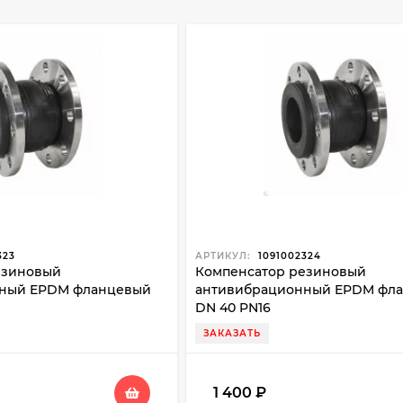
323
АРТИКУЛ:
1091002324
езиновый
Компенсатор резиновый
ный EPDM фланцевый
антивибрационный EPDM фл
DN 40 PN16
ЗАКАЗАТЬ
1 400
₽