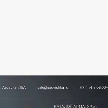
л. Азовская, 15А
sale@zadvishka.ru
🕗 Пн-Пт 08:00—
КАТАЛОГ АРМАТУРЫ: