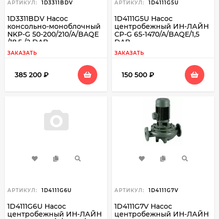
АРТИКУЛ:
1D3311BDV
АРТИКУЛ:
1D4111G5U
1D3311BDV Насос
1D4111G5U Насос
консольно-моноблочный
центробежный ИН-ЛАЙН
NKP-G 50-200/210/A/BAQE
CP-G 65-1470/A/BAQE/1,5
/18,5 /2 DAB
DAB
ЗАКАЗАТЬ
ЗАКАЗАТЬ
385 200
₽
150 500
₽
АРТИКУЛ:
1D4111G6U
АРТИКУЛ:
1D4111G7V
1D4111G6U Насос
1D4111G7V Насос
центробежный ИН-ЛАЙН
центробежный ИН-ЛАЙН