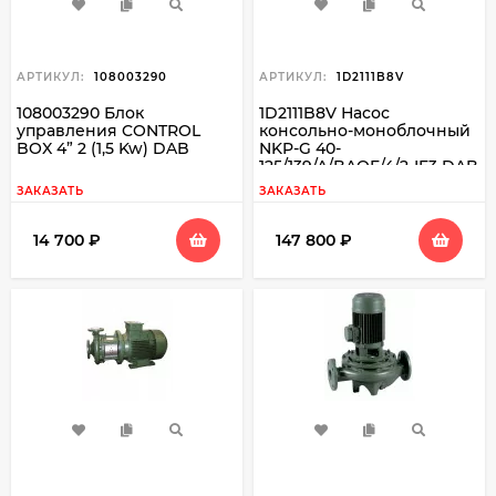
АРТИКУЛ:
108003290
АРТИКУЛ:
1D2111B8V
108003290 Блок
1D2111B8V Насос
управления CONTROL
консольно-моноблочный
BOX 4” 2 (1,5 Kw) DAB
NKP-G 40-
125/139/A/BAQE/4/2-IE3 DAB
ЗАКАЗАТЬ
ЗАКАЗАТЬ
14 700
₽
147 800
₽