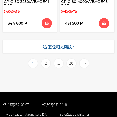
CP-G 80-3250/A/BAQE/11
CP-G 80-4000/A/BAQE/15
DAB
DAB
ЗАКАЗАТЬ
ЗАКАЗАТЬ
344 600
₽
431 500
₽
ЗАГРУЗИТЬ ЕЩЕ
1
2
...
30
+7(495)232-01-67
+7(962)091-64-64
г. Москва, ул. Азовская, 15А
sale@zadvishka.ru