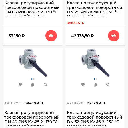
Клапан регулирующий
Клапан регулирующий
трехходовой поворотный
трехходовой поворотный
DN 65 PN6 Kvs63 2…130 °C
DN 25 PN6 Kvs10 2…130 °C
Honeywell/Resideo
Honeywell/Resideo
DR65GFLA
DR25GMLA
ЗАКАЗАТЬ
33 150
₽
42 178,50
₽
АРТИКУЛ:
DR40GMLA
АРТИКУЛ:
DR32GMLA
Клапан регулирующий
Клапан регулирующий
трехходовой поворотный
трехходовой поворотный
DN 40 PN6 Kvs25 2…130 °C
DN 32 PN6 Kvs16 2…130 °C
Honeywell/Resideo
Honeywell/Resideo