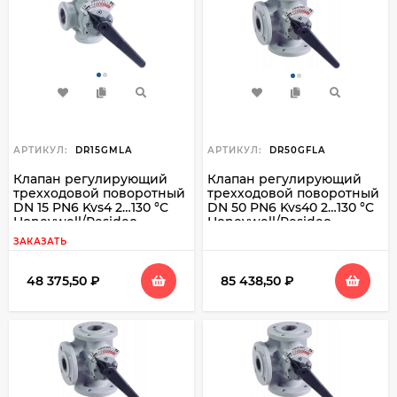
АРТИКУЛ:
DR15GMLA
АРТИКУЛ:
DR50GFLA
Клапан регулирующий
Клапан регулирующий
трехходовой поворотный
трехходовой поворотный
DN 15 PN6 Kvs4 2…130 °C
DN 50 PN6 Kvs40 2…130 °C
Honeywell/Resideo
Honeywell/Resideo
DR15GMLA
DR50GFLA
ЗАКАЗАТЬ
48 375,50
₽
85 438,50
₽