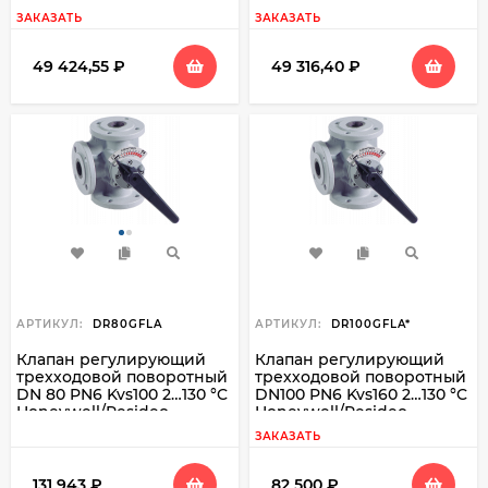
DR40GMLA
DR32GMLA
ЗАКАЗАТЬ
ЗАКАЗАТЬ
49 424,55
₽
49 316,40
₽
АРТИКУЛ:
DR80GFLA
АРТИКУЛ:
DR100GFLA*
Клапан регулирующий
Клапан регулирующий
трехходовой поворотный
трехходовой поворотный
DN 80 PN6 Kvs100 2…130 °C
DN100 PN6 Kvs160 2…130 °C
Honeywell/Resideo
Honeywell/Resideo
DR80GFLA
*DR100GFLA*
ЗАКАЗАТЬ
131 943
₽
82 500
₽