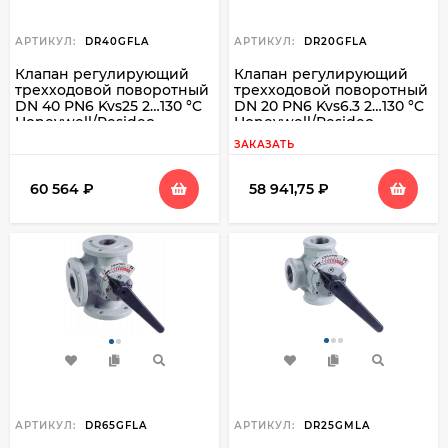
АРТИКУЛ:
DR40GFLA
АРТИКУЛ:
DR20GFLA
Клапан регулирующий
Клапан регулирующий
трехходовой поворотный
трехходовой поворотный
DN 40 PN6 Kvs25 2…130 °C
DN 20 PN6 Kvs6.3 2…130 °C
Honeywell/Resideo
Honeywell/Resideo
DR40GFLA
DR20GFLA
ЗАКАЗАТЬ
60 564
₽
58 941,75
₽
АРТИКУЛ:
DR65GFLA
АРТИКУЛ:
DR25GMLA