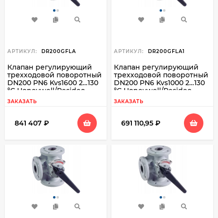
АРТИКУЛ:
DR200GFLA
АРТИКУЛ:
DR200GFLA1
Клапан регулирующий
Клапан регулирующий
трехходовой поворотный
трехходовой поворотный
DN200 PN6 Kvs1600 2…130
DN200 PN6 Kvs1000 2…130
°C Honeywell/Resideo
°C Honeywell/Resideo
DR200GFLA
DR200GFLA1
ЗАКАЗАТЬ
ЗАКАЗАТЬ
841 407
₽
691 110,95
₽