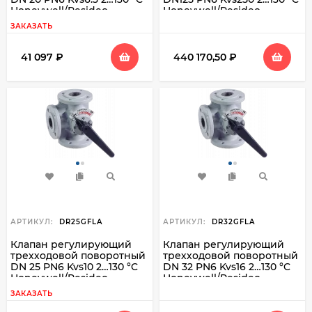
Honeywell/Resideo
Honeywell/Resideo
DR20GMLA
DR125GFLA
ЗАКАЗАТЬ
41 097
₽
440 170,50
₽
АРТИКУЛ:
DR25GFLA
АРТИКУЛ:
DR32GFLA
Клапан регулирующий
Клапан регулирующий
трехходовой поворотный
трехходовой поворотный
DN 25 PN6 Kvs10 2…130 °C
DN 32 PN6 Kvs16 2…130 °C
Honeywell/Resideo
Honeywell/Resideo
DR25GFLA
DR32GFLA
ЗАКАЗАТЬ