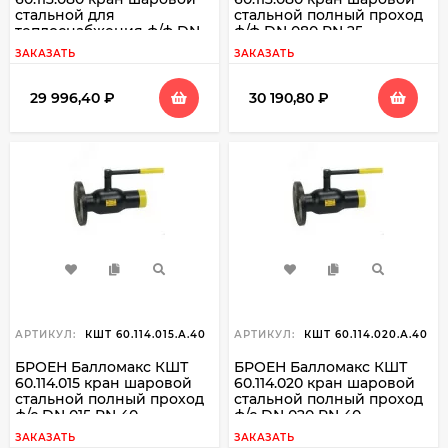
стальной для
стальной полный проход
теплоснабжения ф/ф DN
ф/ф DN 080 PN 25
080 PN 16
ЗАКАЗАТЬ
ЗАКАЗАТЬ
29 996,40
₽
30 190,80
₽
АРТИКУЛ:
КШТ 60.114.015.А.40
АРТИКУЛ:
КШТ 60.114.020.А.40
БРОЕН Балломакс КШТ
БРОЕН Балломакс КШТ
60.114.015 кран шаровой
60.114.020 кран шаровой
стальной полный проход
стальной полный проход
ф/с DN 015 PN 40
ф/с DN 020 PN 40
ЗАКАЗАТЬ
ЗАКАЗАТЬ