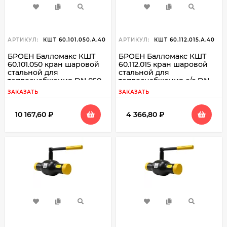
АРТИКУЛ:
КШТ 60.101.050.А.40
АРТИКУЛ:
КШТ 60.112.015.А.40
БРОЕН Балломакс КШТ
БРОЕН Балломакс КШТ
60.101.050 кран шаровой
60.112.015 кран шаровой
стальной для
стальной для
теплоснабжения DN 050
теплоснабжения с/с DN
PN 40 резьба вн./свар
015 PN 40
ЗАКАЗАТЬ
ЗАКАЗАТЬ
10 167,60
₽
4 366,80
₽