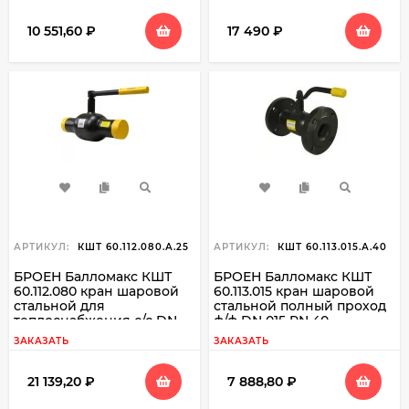
10 551,60
₽
17 490
₽
АРТИКУЛ:
КШТ 60.112.080.А.25
АРТИКУЛ:
КШТ 60.113.015.А.40
БРОЕН Балломакс КШТ
БРОЕН Балломакс КШТ
60.112.080 кран шаровой
60.113.015 кран шаровой
стальной для
стальной полный проход
теплоснабжения с/с DN
ф/ф DN 015 PN 40
080 PN 25
ЗАКАЗАТЬ
ЗАКАЗАТЬ
21 139,20
₽
7 888,80
₽