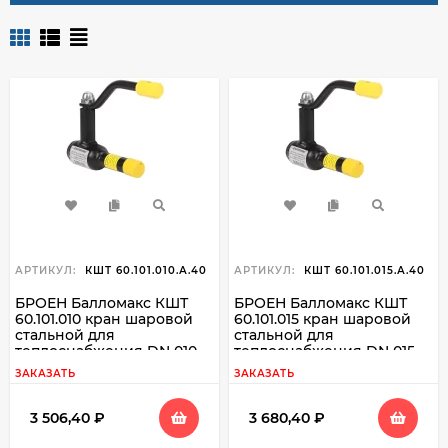
АРТИКУЛ:
КШТ 60.101.010.А.40
АРТИКУЛ:
КШТ 60.101.015.А.40
БРОЕН Балломакс КШТ
БРОЕН Балломакс КШТ
60.101.010 кран шаровой
60.101.015 кран шаровой
стальной для
стальной для
теплоснабжения DN 010
теплоснабжения DN 015
PN 40 резьба вн./свар
PN 40 резьба вн./сварка, с
ЗАКАЗАТЬ
ЗАКАЗАТЬ
рукояткой
3 506,40
₽
3 680,40
₽