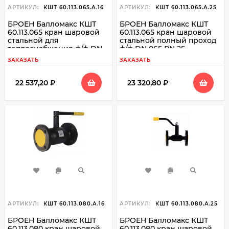
АРТИКУЛ:
КШТ 60.113.065.А.16
АРТИКУЛ:
КШТ 60.113.065.А.25
БРОЕН Балломакс КШТ
БРОЕН Балломакс КШТ
60.113.065 кран шаровой
60.113.065 кран шаровой
стальной для
стальной полный проход
теплоснабжения ф/ф DN
ф/ф DN 065 PN 25
065 PN 16
ЗАКАЗАТЬ
ЗАКАЗАТЬ
22 537,20
₽
23 320,80
₽
АРТИКУЛ:
КШТ 60.113.080.А.16
АРТИКУЛ:
КШТ 60.113.080.А.25
БРОЕН Балломакс КШТ
БРОЕН Балломакс КШТ
60.113.080 кран шаровой
60.113.080 кран шаровой