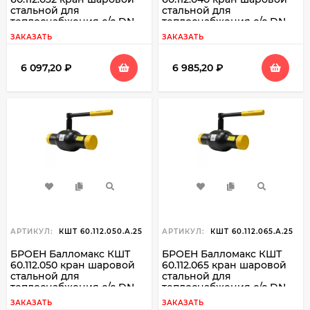
стальной для
стальной для
теплоснабжения с/с DN
теплоснабжения с/с DN
032 PN 40
040 PN 40
ЗАКАЗАТЬ
ЗАКАЗАТЬ
6 097,20
₽
6 985,20
₽
АРТИКУЛ:
КШТ 60.112.050.А.25
АРТИКУЛ:
КШТ 60.112.065.А.25
БРОЕН Балломакс КШТ
БРОЕН Балломакс КШТ
60.112.050 кран шаровой
60.112.065 кран шаровой
стальной для
стальной для
теплоснабжения с/с DN
теплоснабжения с/с DN
050 PN 25
065 PN 25
ЗАКАЗАТЬ
ЗАКАЗАТЬ