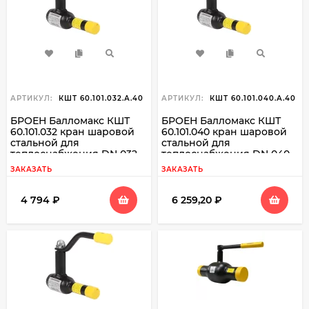
АРТИКУЛ:
КШТ 60.101.032.А.40
АРТИКУЛ:
КШТ 60.101.040.А.40
БРОЕН Балломакс КШТ
БРОЕН Балломакс КШТ
60.101.032 кран шаровой
60.101.040 кран шаровой
стальной для
стальной для
теплоснабжения DN 032
теплоснабжения DN 040
PN 40 резьба вн./свар
PN 40 резьба вн./свар
ЗАКАЗАТЬ
ЗАКАЗАТЬ
4 794
₽
6 259,20
₽