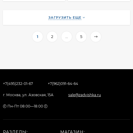
ЗАГРУЗИТЬ ЕЩЕ
1
2
...
5
+7(495)232-01-67
+7(962)091-64-64
г. Москва, ул. Азовская, 15А
sale@zadvishka.ru
🕗 Пн-Пт 08:00—18:00 🕕
РАЗДЕЛЫ:
МАГАЗИН: