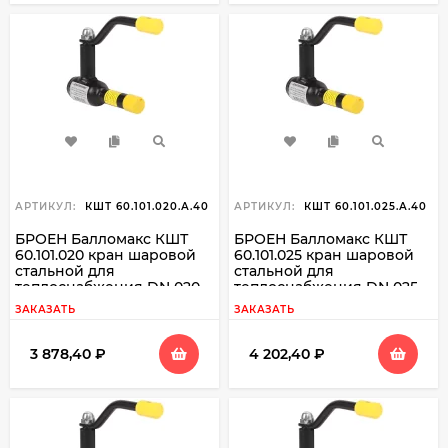
АРТИКУЛ:
КШТ 60.101.020.А.40
АРТИКУЛ:
КШТ 60.101.025.А.40
БРОЕН Балломакс КШТ
БРОЕН Балломакс КШТ
60.101.020 кран шаровой
60.101.025 кран шаровой
стальной для
стальной для
теплоснабжения DN 020
теплоснабжения DN 025
PN 40 резьба вн./свар
PN 40 резьба вн./свар
ЗАКАЗАТЬ
ЗАКАЗАТЬ
3 878,40
₽
4 202,40
₽