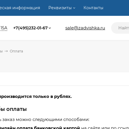
ческая информация
Реквизиты
Контакты
sale@zadvishka.ru
 15А
+7(495)232-01-67
ты
Оплата
производится только в рублях.
бы оплаты
ь заказ можно следующими способами:
Онлайн оплата банковской картой
на сайте или по ссыл