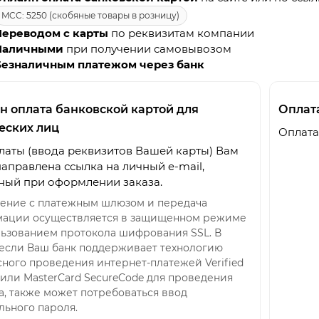
MCC: 5250 (скобяные товары в розницу)
Переводом с карты
по реквизитам компании
Наличными
при получении самовывозом
Безналичным платежом через банк
н оплата банковской картой для
Оплат
еских лиц
Оплата
латы (ввода реквизитов Вашей карты) Вам
направлена ссылка на личный e-mail,
ный при оформлении заказа.
ение с платежным шлюзом и передача
ации осуществляется в защищенном режиме
льзованием протокола шифрования SSL. В
 если Ваш банк поддерживает технологию
сного проведения интернет-платежей Verified
 или MasterCard SecureCode для проведения
а, также может потребоваться ввод
льного пароля.