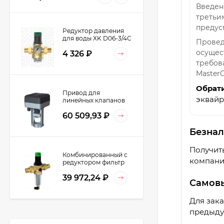
Введен
третьи
предус
Редуктор давления
для воды XK D06-3/4C
Провед
для холодной воды
осущес
4 326
₽
(ХВС) 3/4" DN20 до
40°C
требова
MasterC
Обрат
Привод для
эквайр
линейных клапанов
0/2…10V 600H 24Vac
60 509,93
₽
20мм IP54
ML8824A0620
Honeywell
Безнал
Получить
Комбинированный с
компани
редуктором фильтр
DN15 на ХВС
39 972,24
₽
Honeywell FK06-
Самов
1/2"AA
Для зак
предыду
Фильтр чугунный