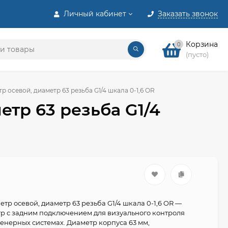
Личный кабинет
Заказать звонок
Корзина
0
(пусто)
р осевой, диаметр 63 резьба G1/4 шкала 0-1,6 OR
етр 63 резьба G1/4
тр осевой, диаметр 63 резьба G1/4 шкала 0-1,6 OR —
р с задним подключением для визуального контроля
енерных системах. Диаметр корпуса 63 мм,