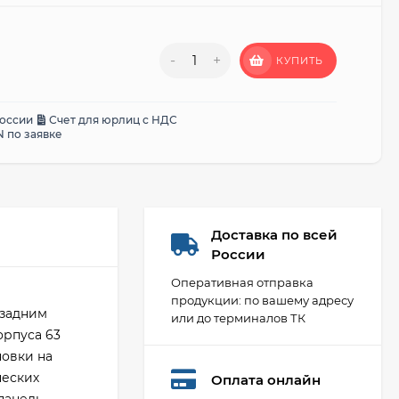
-
+
КУПИТЬ
России
Счет для юрлиц с НДС
 по заявке
Доставка по всей
России
Оперативная отправка
продукции: по вашему адресу
 задним
или до терминалов ТК
орпуса 63
новки на
ческих
Оплата онлайн