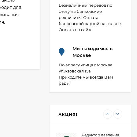
панель,
Безналичный перевод по
ходит для
счету на банковские
живания.
реквизиты. Оплата
Фланец плоский 50-
ия,
банковской картой на складе
10-01-1-B-Ст.20-IV
Оплата на сайте
ГОСТ 33259-2015 ВФЗ
407,88
₽
(полная мех
обработка)
Мы находимся в
Москве
Фланец стальной
расточенный под
По адресу улица г.Москва
втулку ПНД 100/110
ул.Азовская 15а
473,80
₽
PN10 Двн 128 LT ВФЗ
Приходите мы всегда Вам
рады.
Редуктор давления
мембранный
универсальный "ХК"
2 054,85
₽
ВР DN15/НР DN20
АКЦИЯ!
(R04-1/2U)
Редуктор давления