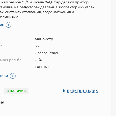
ная резьба G1/4 и шкала 0–1,6 бар делают прибор
тановки на редукторах давления, коллекторных узлах,
ах, системах отопления, водоснабжения и
 линиях с...
ИЕ
*
Манометр
са
63
Осевое (сзади)
ьная резьба
G1/4
FANTINI
СТИКИ
:
КУПИТЬ В 1 КЛИК
В НАЛИЧИИ
016