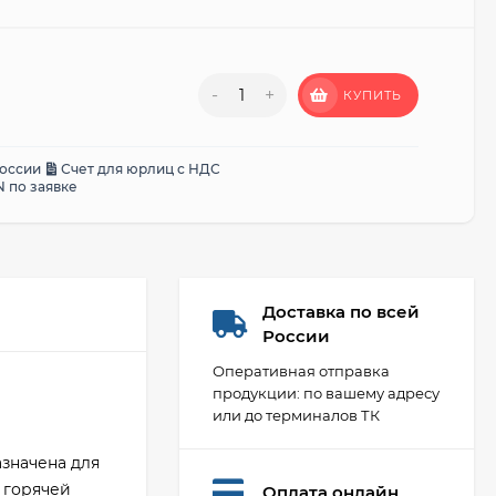
-
+
КУПИТЬ
России
Счет для юрлиц с НДС
 по заявке
Доставка по всей
России
Оперативная отправка
продукции: по вашему адресу
или до терминалов ТК
значена для
 горячей
Оплата онлайн