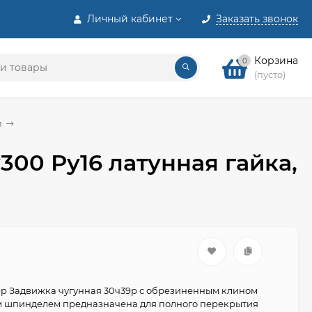
Личный кабинет
Заказать звонок
Корзина
0
(пусто)
м
00 Ру16 латунная гайка,
р Задвижка чугунная 30ч39р с обрезиненным клином
 шпинделем предназначена для полного перекрытия