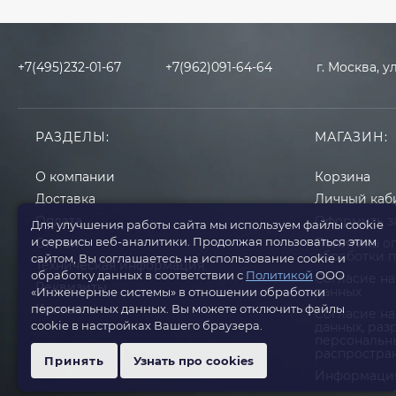
+7(495)232-01-67
+7(962)091-64-64
г. Москва, у
РАЗДЕЛЫ:
МАГАЗИН:
О компании
Корзина
Доставка
Личный каб
Оплата
Оформить з
Для улучшения работы сайта мы используем файлы cookie
и сервисы веб-аналитики. Продолжая пользоваться этим
Статьи
Политика о
обработки 
сайтом, Вы соглашаетесь на использование cookie и
Техническая информация
обработку данных в соответствии с
Политикой
ООО
Согласие на
Реквизиты
данных
«Инженерные системы» в отношении обработки
персональных данных. Вы можете отключить файлы
Контакты
Cогласие на
cookie в настройках Вашего браузера.
данных, ра
персональн
распростра
Принять
Узнать про cookies
Информация