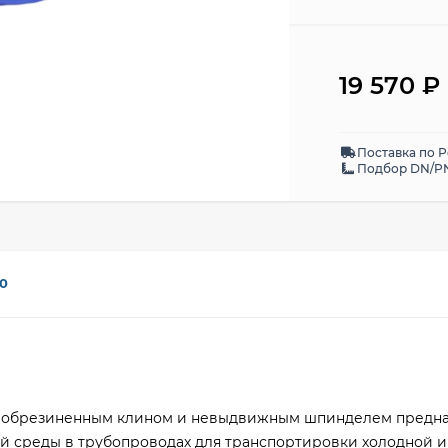
19 570
₽
Поставка по 
Подбор DN/PN
0
 с обрезиненным клином и невыдвижным шпинделем предна
й среды в трубопроводах для транспортировки холодной и