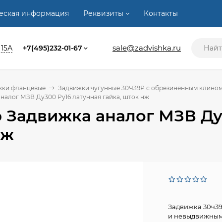
ческая информация
Реквизиты
Контакты
sale@zadvishka.ru
 15А
+7(495)232-01-67
жки фланцевые
Задвижки чугунные 30Ч39Р с обрезиненным клино
налог МЗВ Ду300 Ру16 латунная гайка, шток нж
 Задвижка аналог МЗВ Ду3
нж
Задвижка 30ч39
и невыдвижным