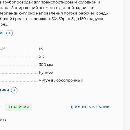
в трубопроводах для транспортировки холодной и
 пара. Запирающий элемент в данной задвижке
перпендикулярно направления потока рабочей среды.
очей среды в задвижках 30ч39р от 5 до 150 градусов
е...
ИЕ
м2*
16
XK
300 мм
Ручной
Чугун высокопрочный
СТИКИ
:
КУПИТЬ В 1 КЛИК
В НАЛИЧИИ
3013