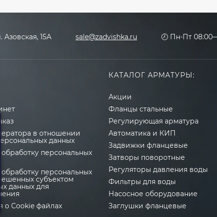
л. Азовская, 15А
sale@zadvishka.ru
🕗 Пн-Пт 08:00—
КАТАЛОГ АРМАТУРЫ:
Акции
инет
Фланцы стальные
аказ
Регулирующая арматура
ператора в отношении
Автоматика и КИП
персональных данных
Задвижки фланцевые
 обработку персональных
Затворы поворотные
Регуляторы давления воды
 обработку персональных
зрешенных субъектом
Фильтры для воды
ых данных для
нения
Насосное оборудование
 о Cookie файлах
Заглушки фланцевые