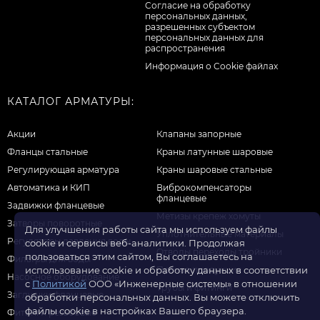
Cогласие на обработку
персональных данных,
разрешенных субъектом
персональных данных для
распространения
Информация о Cookie файлах
КАТАЛОГ АРМАТУРЫ:
Акции
Клапаны запорные
Фланцы стальные
Краны латунные шаровые
Регулирующая арматура
Краны шаровые стальные
Автоматика и КИП
Виброкомпенсаторы
фланцевые
Задвижки фланцевые
Метизы крепеж хомуты
Затворы поворотные
Для улучшения работы сайта мы используем файлы
Уплотнительные материалы
Регуляторы давления воды
cookie и сервисы веб-аналитики. Продолжая
Отводы переходы тройники
пользоваться этим сайтом, Вы соглашаетесь на
Фильтры для воды
Прочая продукция
использование cookie и обработку данных в соответствии
Насосное оборудование
с
Политикой
ООО «Инженерные системы» в отношении
Трубы и фитинги
Заглушки фланцевые
обработки персональных данных. Вы можете отключить
файлы cookie в настройках Вашего браузера.
Фитинги резьбовые