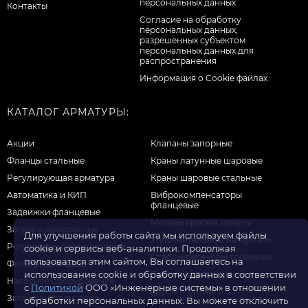
персональных данных
Контакты
Cогласие на обработку
персональных данных,
разрешенных субъектом
персональных данных для
распространения
Информация о Cookie файлах
КАТАЛОГ АРМАТУРЫ:
Акции
Клапаны запорные
Фланцы стальные
Краны латунные шаровые
Регулирующая арматура
Краны шаровые стальные
Автоматика и КИП
Виброкомпенсаторы
фланцевые
Задвижки фланцевые
Метизы крепеж хомуты
Затворы поворотные
Для улучшения работы сайта мы используем файлы
Уплотнительные материалы
Регуляторы давления воды
cookie и сервисы веб-аналитики. Продолжая
Отводы переходы тройники
пользоваться этим сайтом, Вы соглашаетесь на
Фильтры для воды
Прочая продукция
использование cookie и обработку данных в соответствии
Насосное оборудование
с
Политикой
ООО «Инженерные системы» в отношении
Трубы и фитинги
Заглушки фланцевые
обработки персональных данных. Вы можете отключить