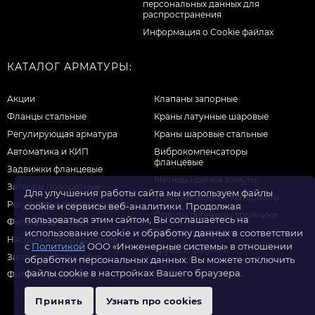
персональных данных для
распространения
Информация о Cookie файлах
КАТАЛОГ АРМАТУРЫ:
Акции
Клапаны запорные
Фланцы стальные
Краны латунные шаровые
Регулирующая арматура
Краны шаровые стальные
Автоматика и КИП
Виброкомпенсаторы
фланцевые
Задвижки фланцевые
Метизы крепеж хомуты
Затворы поворотные
Для улучшения работы сайта мы используем файлы
Уплотнительные материалы
Регуляторы давления воды
cookie и сервисы веб-аналитики. Продолжая
Отводы переходы тройники
пользоваться этим сайтом, Вы соглашаетесь на
Фильтры для воды
Прочая продукция
использование cookie и обработку данных в соответствии
Насосное оборудование
с
Политикой
ООО «Инженерные системы» в отношении
Трубы и фитинги
Заглушки фланцевые
обработки персональных данных. Вы можете отключить
файлы cookie в настройках Вашего браузера.
Фитинги резьбовые
Принять
Узнать про cookies