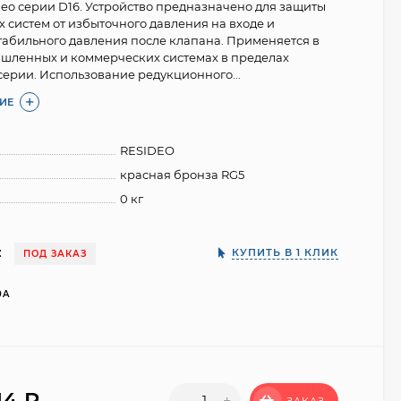
deo серии D16. Устройство предназначено для защиты
 систем от избыточного давления на входе и
абильного давления после клапана. Применяется в
шленных и коммерческих системах в пределах
серии. Использование редукционного...
ИЕ
RESIDEO
красная бронза RG5
0 кг
:
КУПИТЬ В 1 КЛИК
ПОД ЗАКАЗ
0A
14
₽
-
+