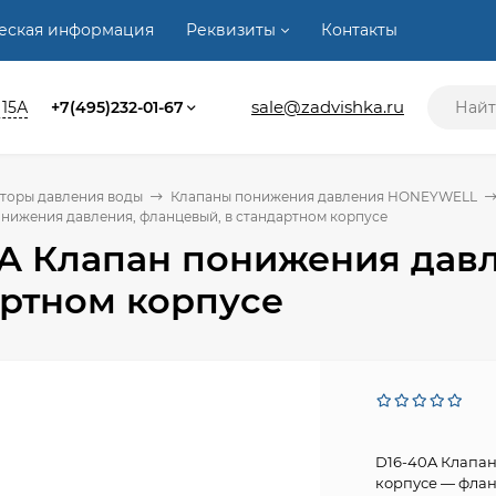
ческая информация
Реквизиты
Контакты
sale@zadvishka.ru
 15А
+7(495)232-01-67
торы давления воды
Клапаны понижения давления HONEYWELL
онижения давления, фланцевый, в стандартном корпусе
A Клапан понижения давл
артном корпусе
D16-40A Клапан
корпусе — фла