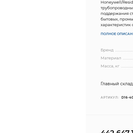
Honeywell/Resi
трубопроводных
поддержания ст
бытовых, промы
характеристик 
ПОЛНОЕ ОПИСАН
Бренд
Материал
Масса, кг
Главный склад
АРТИКУЛ:
D16-4
442 647,