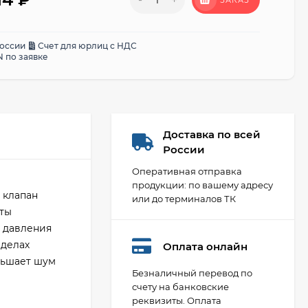
ЗАКАЗ
России
Счет для юрлиц с НДС
 по заявке
Доставка по всей
России
Оперативная отправка
продукции: по вашему адресу
 клапан
или до терминалов ТК
иты
о давления
еделах
Оплата онлайн
ньшает шум
Безналичный перевод по
счету на банковские
реквизиты. Оплата