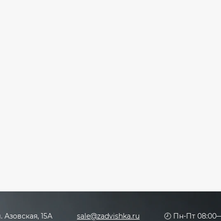
л. Азовская, 15А
sale@zadvishka.ru
🕗 Пн-Пт 08:00—