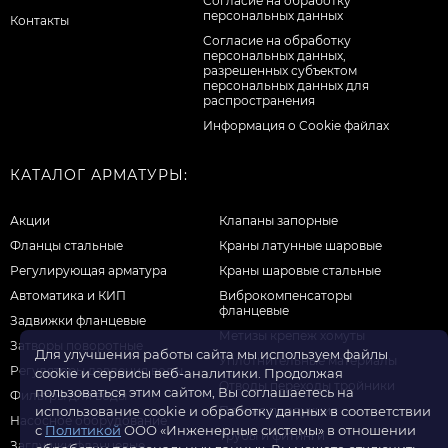
Согласие на обработку
персональных данных
Контакты
Cогласие на обработку
персональных данных,
разрешенных субъектом
персональных данных для
распространения
Информация о Cookie файлах
КАТАЛОГ АРМАТУРЫ:
Акции
Клапаны запорные
Фланцы стальные
Краны латунные шаровые
Регулирующая арматура
Краны шаровые стальные
Автоматика и КИП
Виброкомпенсаторы
фланцевые
Задвижки фланцевые
Метизы крепеж хомуты
Затворы поворотные
Для улучшения работы сайта мы используем файлы
Уплотнительные материалы
Регуляторы давления воды
cookie и сервисы веб-аналитики. Продолжая
Отводы переходы тройники
пользоваться этим сайтом, Вы соглашаетесь на
Фильтры для воды
Прочая продукция
использование cookie и обработку данных в соответствии
Насосное оборудование
с
Политикой
ООО «Инженерные системы» в отношении
Трубы и фитинги
Заглушки фланцевые