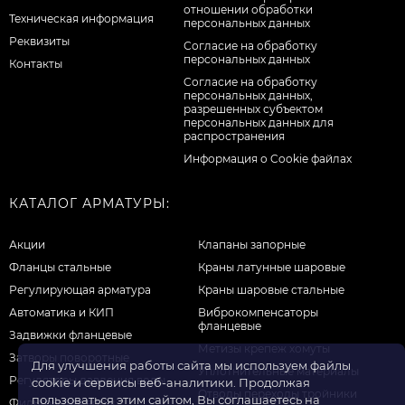
отношении обработки
Техническая информация
персональных данных
Реквизиты
Согласие на обработку
персональных данных
Контакты
Cогласие на обработку
персональных данных,
разрешенных субъектом
персональных данных для
распространения
Информация о Cookie файлах
КАТАЛОГ АРМАТУРЫ:
Акции
Клапаны запорные
Фланцы стальные
Краны латунные шаровые
Регулирующая арматура
Краны шаровые стальные
Автоматика и КИП
Виброкомпенсаторы
фланцевые
Задвижки фланцевые
Метизы крепеж хомуты
Затворы поворотные
Для улучшения работы сайта мы используем файлы
Уплотнительные материалы
Регуляторы давления воды
cookie и сервисы веб-аналитики. Продолжая
Отводы переходы тройники
пользоваться этим сайтом, Вы соглашаетесь на
Фильтры для воды