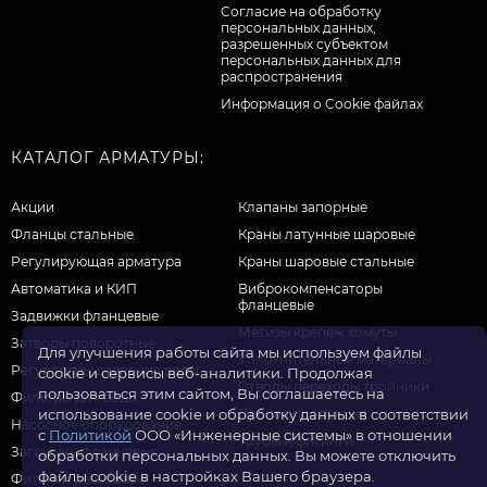
Cогласие на обработку
персональных данных,
разрешенных субъектом
персональных данных для
распространения
Информация о Cookie файлах
КАТАЛОГ АРМАТУРЫ:
Акции
Клапаны запорные
Фланцы стальные
Краны латунные шаровые
Регулирующая арматура
Краны шаровые стальные
Автоматика и КИП
Виброкомпенсаторы
фланцевые
Задвижки фланцевые
Метизы крепеж хомуты
Затворы поворотные
Для улучшения работы сайта мы используем файлы
Уплотнительные материалы
Регуляторы давления воды
cookie и сервисы веб-аналитики. Продолжая
Отводы переходы тройники
пользоваться этим сайтом, Вы соглашаетесь на
Фильтры для воды
Прочая продукция
использование cookie и обработку данных в соответствии
Насосное оборудование
с
Политикой
ООО «Инженерные системы» в отношении
Трубы и фитинги
Заглушки фланцевые
обработки персональных данных. Вы можете отключить
файлы cookie в настройках Вашего браузера.
Фитинги резьбовые