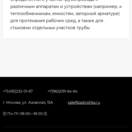
различным аппаратам и устройствам (например, к
теплообменникам, емкостям, запорной арматуре)
для протекания рабочих сред, а также для
стыковки отдельных участков трубы
+7(495)232-01-67
+7(962)091-64-64
г. Москва, ул. Азовская, 15А
sale@zadvishka.ru
🕗 Пн-Пт 08:00—18:00 🕕