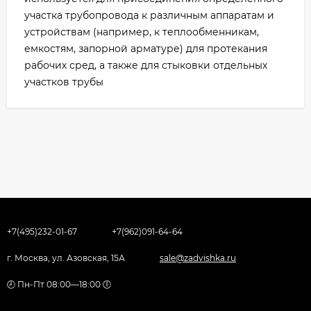
участка трубопровода к различным аппаратам и
устройствам (например, к теплообменникам,
емкостям, запорной арматуре) для протекания
рабочих сред, а также для стыковки отдельных
участков трубы
+7(495)232-01-67
+7(962)091-64-64
г. Москва, ул. Азовская, 15А
sale@zadvishka.ru
🕗 Пн-Пт 08:00—18:00 🕕