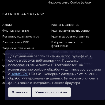
Информация о Cookie файлах
КАТАЛОГ АРМАТУРЫ:
Акции
Клапаны запорные
Фланцы стальные
Краны латунные шаровые
Регулирующая арматура
Краны шаровые стальные
Автоматика и КИП
Виброкомпенсаторы
фланцевые
Задвижки фланцевые
Метизы крепеж хомуты
Затворы поворотные
Для улучшения работы сайта мы используем файлы
Уплотнительные материалы
Регуляторы давления воды
cookie и сервисы веб-аналитики. Продолжая
Отводы переходы тройники
пользоваться этим сайтом, Вы соглашаетесь на
Фильтры для воды
Прочая продукция
использование cookie и обработку данных в соответствии
Насосное оборудование
с
Политикой
ООО «Инженерные системы» в отношении
Трубы и фитинги
Заглушки фланцевые
обработки персональных данных. Вы можете отключить
файлы cookie в настройках Вашего браузера.
Фитинги резьбовые
Принять
Узнать про cookies