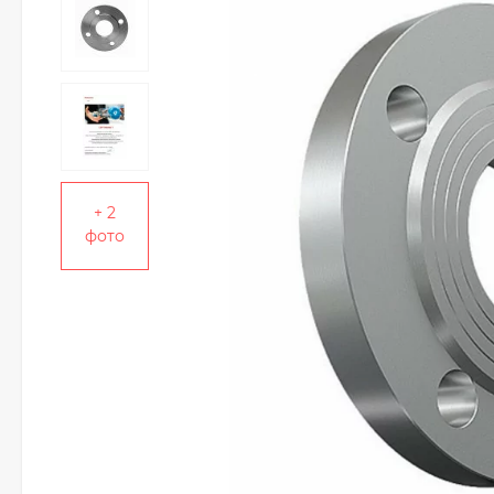
+ 2
фото