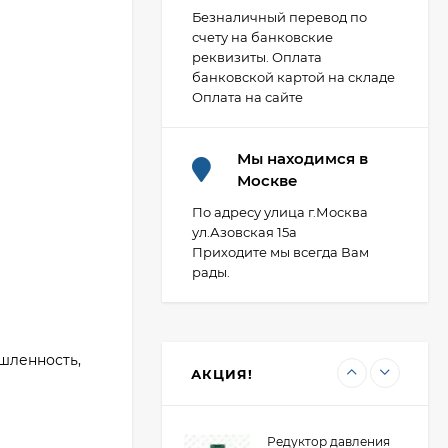
Безналичный перевод по
счету на банковские
реквизиты. Оплата
Фланец плоский 50-
банковской картой на складе
10-01-1-B-Ст.20-IV
Оплата на сайте
ГОСТ 33259-2015 ВФЗ
407,88
₽
(полная мех
обработка)
Мы находимся в
Москве
Фланец стальной
расточенный под
По адресу улица г.Москва
втулку ПНД 100/110
ул.Азовская 15а
473,80
₽
PN10 Двн 128 LT ВФЗ
Приходите мы всегда Вам
рады.
Редуктор давления
мембранный
универсальный "ХК"
шленность,
2 054,85
₽
ВР DN15/НР DN20
АКЦИЯ!
(R04-1/2U)
Редуктор давления