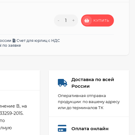
-
+
КУПИТЬ
России
Счет для юрлиц с НДС
 по заявке
Доставка по всей
России
Оперативная отправка
продукции: по вашему адресу
нение B, на
или до терминалов ТК
33259-2015.
то
олную
Оплата онлайн