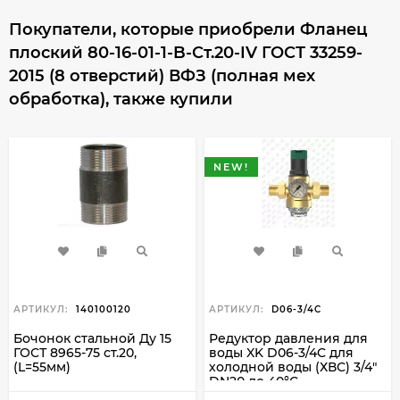
Покупатели, которые приобрели Фланец
плоский 80-16-01-1-B-Ст.20-IV ГОСТ 33259-
2015 (8 отверстий) ВФЗ (полная мех
обработка), также купили
NEW!
АРТИКУЛ:
140100120
АРТИКУЛ:
D06-3/4C
Бочонок стальной Ду 15
Редуктор давления для
ГОСТ 8965-75 ст.20,
воды XK D06-3/4C для
(L=55мм)
холодной воды (ХВС) 3/4"
DN20 до 40°C