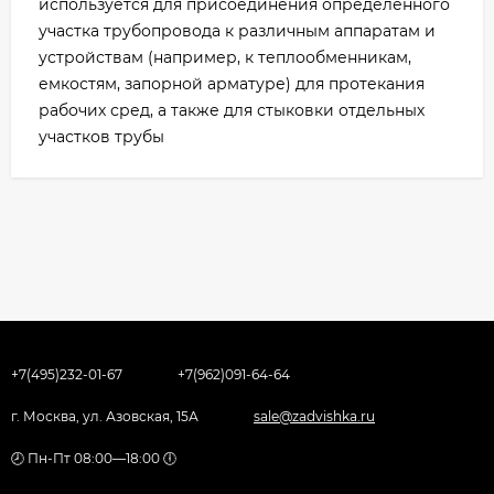
используется для присоединения определенного
участка трубопровода к различным аппаратам и
устройствам (например, к теплообменникам,
емкостям, запорной арматуре) для протекания
рабочих сред, а также для стыковки отдельных
участков трубы
+7(495)232-01-67
+7(962)091-64-64
г. Москва, ул. Азовская, 15А
sale@zadvishka.ru
🕗 Пн-Пт 08:00—18:00 🕕