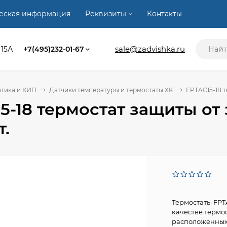
ческая информация
Реквизиты
Контакты
sale@zadvishka.ru
 15А
+7(495)232-01-67
тика и КИП
Датчики температуры и термостаты XK
FPTAC15-18 те
5-18 термостат защиты от за
т.
Термостаты FPT
качестве термо
расположенных 