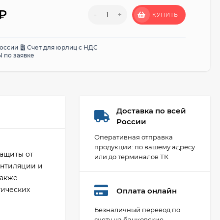
₽
-
+
КУПИТЬ
России
Счет для юрлиц с НДС
 по заявке
Доставка по всей
России
Оперативная отправка
продукции: по вашему адресу
защиты от
или до терминалов ТК
ентиляции и
также
тических
Оплата онлайн
Безналичный перевод по
счету на банковские