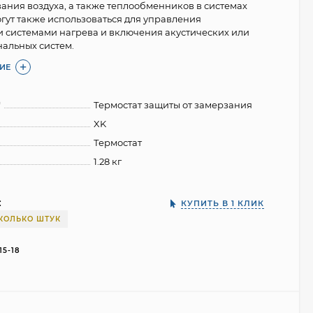
ния воздуха, а также теплообменников в системах
гут также использоваться для управления
 системами нагрева и включения акустических или
нальных систем.
ИЕ
*
Термостат защиты от замерзания
XK
Термостат
1.28 кг
:
КУПИТЬ В 1 КЛИК
КОЛЬКО ШТУК
15-18