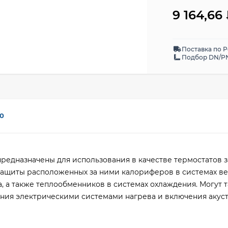
9 164,66
Поставка по 
Подбор DN/PN
0
редназначены для использования в качестве термостатов 
защиты расположенных за ними калориферов в системах в
, а также теплообменников в системах охлаждения. Могут 
ения электрическими системами нагрева и включения акус