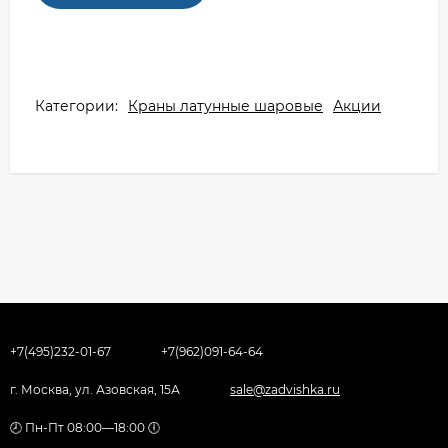
Категории:
Краны латунные шаровые
Акции
+7(495)232-01-67
+7(962)091-64-64
г. Москва, ул. Азовская, 15А
sale@zadvishka.ru
🕗 Пн-Пт 08:00—18:00 🕕