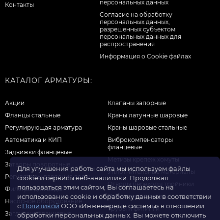
персональных данных
Контакты
Cогласие на обработку
персональных данных,
разрешенных субъектом
персональных данных для
распространения
Информация о Cookie файлах
КАТАЛОГ АРМАТУРЫ:
Акции
Клапаны запорные
Фланцы стальные
Краны латунные шаровые
Регулирующая арматура
Краны шаровые стальные
Автоматика и КИП
Виброкомпенсаторы
фланцевые
Задвижки фланцевые
Метизы крепеж хомуты
Затворы поворотные
Для улучшения работы сайта мы используем файлы
Уплотнительные материалы
Регуляторы давления воды
cookie и сервисы веб-аналитики. Продолжая
Отводы переходы тройники
пользоваться этим сайтом, Вы соглашаетесь на
Фильтры для воды
Прочая продукция
использование cookie и обработку данных в соответствии
Насосное оборудование
с
Политикой
ООО «Инженерные системы» в отношении
Трубы и фитинги
Заглушки фланцевые
обработки персональных данных. Вы можете отключить