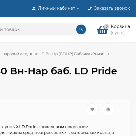
Личный кабинет
Заказать звонок
Корзина
0
(пусто)
 шаровый латунный LD Вн-Нр (ВР/НР) Бабочка /Рычаг
0 Вн-Нар баб. LD Pride
атунный LD Pride с никелевым покрытием
ля жидких сред, неагрессивных к материалам крана, а