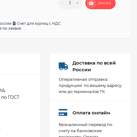
-
+
ЗАКАЗ
России
Счет для юрлиц с НДС
 по заявке
Доставка по всей
России
Оперативная отправка
продукции: по вашему адресу
ед,
или до терминалов ТК
3 по ГОСТ
Оплата онлайн
Безналичный перевод по
а
счету на банковские
реквизиты. Оплата