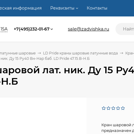
ческая информация
Реквизиты
Контакты
sale@zadvishka.ru
 15А
+7(495)232-01-67
 латунные шаровые
LD Pride краны шаровые латунные вода
Кран
ник. Ду 15 Ру40 Вн-Нар баб. LD Pride 47.15.В-Н.Б
аровой лат. ник. Ду 15 Ру4
-Н.Б
Кран шаровой л
предназначен д