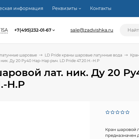
ческая информация
Реквизиты
Контакты
sale@zadvishka.ru
 15А
+7(495)232-01-67
 латунные шаровые
LD Pride краны шаровые латунные вода
Кран
ник. Ду 20 Ру40 Нар-Нар рыч. LD Pride 47.20.Н.-Н.Р
аровой лат. ник. Ду 20 Ру
.-Н.Р
Кран шаровой л
предназначен д