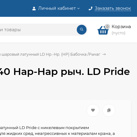
Личный кабинет
Заказать звонок
Корзина
0
(пусто)
 шаровый латунный LD Нр.-Нр. (НР) Бабочка /Рычаг
40 Нар-Нар рыч. LD Pride
атунный LD Pride с никелевым покрытием
ля жидких сред, неагрессивных к материалам крана, а