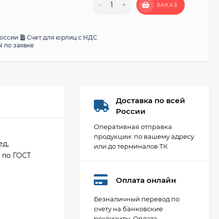
-
+
ЗАКАЗ
России
Счет для юрлиц с НДС
 по заявке
Доставка по всей
России
Оперативная отправка
продукции: по вашему адресу
ед,
или до терминалов ТК
3 по ГОСТ
Оплата онлайн
Безналичный перевод по
счету на банковские
реквизиты. Оплата