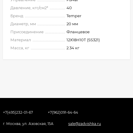
Давление, кгс/см2*
40
Бренд
Temper
Диаметр, мм
20 мм
Присоединение
Фланцевое
Материал
12Х18Н10Т (SS321)
Масса, кг
2.34 кг
+7(495)232-01-67
+7(962)091-64-64
г. Москва, ул. Азовская, 15А
sale@zadvishka.ru