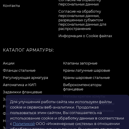
персональных данных
Контакты
Cогласие на обработку
персональных данных,
разрешенных субъектом
персональных данных для
распространения
Информация о Cookie файлах
КАТАЛОГ АРМАТУРЫ:
Акции
Клапаны запорные
Фланцы стальные
Краны латунные шаровые
Регулирующая арматура
Краны шаровые стальные
Автоматика и КИП
Виброкомпенсаторы
фланцевые
Задвижки фланцевые
Метизы крепеж хомуты
Затворы поворотные
Для улучшения работы сайта мы используем файлы
Уплотнительные материалы
Регуляторы давления воды
cookie и сервисы веб-аналитики. Продолжая
Отводы переходы тройники
пользоваться этим сайтом, Вы соглашаетесь на
Фильтры для воды
Прочая продукция
использование cookie и обработку данных в соответствии
Насосное оборудование
с
Политикой
ООО «Инженерные системы» в отношении
Трубы и фитинги
Заглушки фланцевые