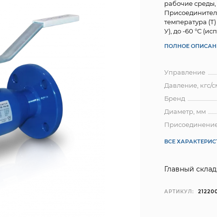
рабочие среды,
Присоединитель
температура (Т) 
У), до -60 °С (и
ПОЛНОЕ ОПИСАН
Управление
Давление, кгс/с
Бренд
Диаметр, мм
Присоединени
ВСЕ ХАРАКТЕРИ
Главный склад
АРТИКУЛ:
21220