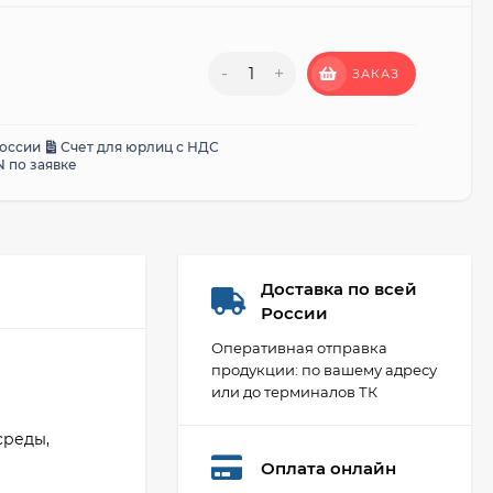
-
+
ЗАКАЗ
России
Счет для юрлиц с НДС
 по заявке
Доставка по всей
России
Оперативная отправка
продукции: по вашему адресу
или до терминалов ТК
среды,
Оплата онлайн