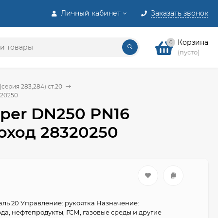
Личный кабинет
Заказать звонок
Корзина
0
(пусто)
ерия 283,284) ст.20
320250
mper DN250 PN16
оход 28320250
таль 20 Управление: рукоятка Назначение:
да, нефтепродукты, ГСМ, газовые среды и другие