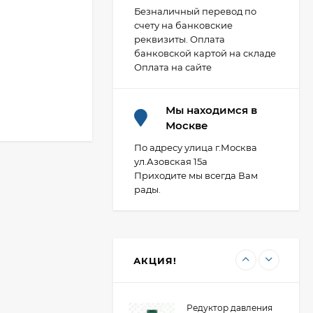
Безналичный перевод по
счету на банковские
реквизиты. Оплата
Фланец плоский 50-
банковской картой на складе
10-01-1-B-Ст.20-IV
Оплата на сайте
ГОСТ 33259-2015 ВФЗ
407,88
₽
(полная мех
обработка)
Мы находимся в
Москве
Фланец стальной
расточенный под
По адресу улица г.Москва
втулку ПНД 100/110
ул.Азовская 15а
473,80
₽
PN10 Двн 128 LT ВФЗ
Приходите мы всегда Вам
рады.
Редуктор давления
мембранный
универсальный "ХК"
2 054,85
₽
ВР DN15/НР DN20
АКЦИЯ!
(R04-1/2U)
Редуктор давления