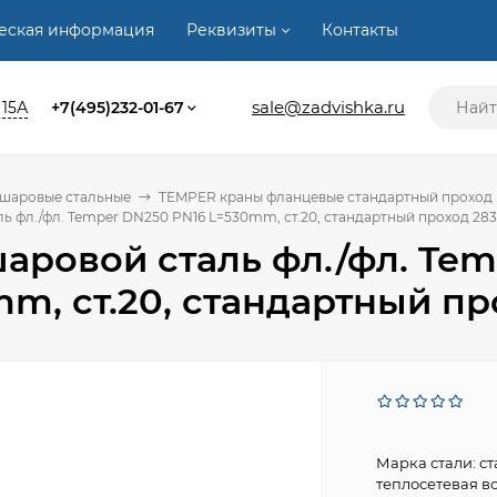
ческая информация
Реквизиты
Контакты
sale@zadvishka.ru
 15А
+7(495)232-01-67
 шаровые стальные
TEMPER краны фланцевые стандартный проход (с
ь фл./фл. Temper DN250 PN16 L=530mm, ст.20, стандартный проход 28
аровой сталь фл./фл. Te
m, ст.20, стандартный пр
Марка стали: с
теплосетевая во