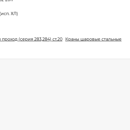
(исп. ХЛ)
роход (серия 283,284) ст.20
Краны шаровые стальные