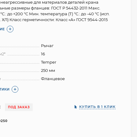
 неагрессивные для материалов деталей крана
ные размеры фланцев: ГОСТ Р 54432-2011 Макс.
°С.: до +200 °С Мин. температура (Т) °С.: до -40 °С (исп.
сп. ХЛ) Класс герметичности: Класс «А» ГОСТ 9544-2015
ИЕ
Рычаг
м2*
16
Temper
250 мм
е
Фланцевое
СТИКИ
:
КУПИТЬ В 1 КЛИК
ПОД ЗАКАЗ
0250