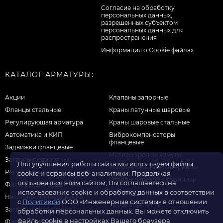
Cогласие на обработку
персональных данных,
разрешенных субъектом
персональных данных для
распространения
Информация о Cookie файлах
КАТАЛОГ АРМАТУРЫ:
Акции
Клапаны запорные
Фланцы стальные
Краны латунные шаровые
Регулирующая арматура
Краны шаровые стальные
Автоматика и КИП
Виброкомпенсаторы
фланцевые
Задвижки фланцевые
Метизы крепеж хомуты
Затворы поворотные
Для улучшения работы сайта мы используем файлы
Уплотнительные материалы
Регуляторы давления воды
cookie и сервисы веб-аналитики. Продолжая
Отводы переходы тройники
пользоваться этим сайтом, Вы соглашаетесь на
Фильтры для воды
Прочая продукция
использование cookie и обработку данных в соответствии
Насосное оборудование
с
Политикой
ООО «Инженерные системы» в отношении
Трубы и фитинги
Заглушки фланцевые
обработки персональных данных. Вы можете отключить
файлы cookie в настройках Вашего браузера.
Фитинги резьбовые