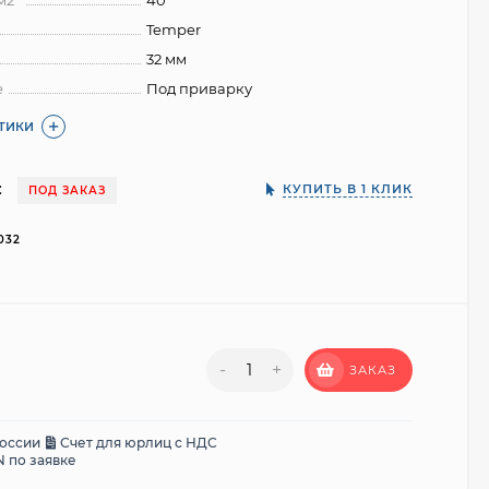
м2*
40
Temper
32 мм
е
Под приварку
СТИКИ
:
КУПИТЬ В 1 КЛИК
ПОД ЗАКАЗ
032
-
+
ЗАКАЗ
России
Счет для юрлиц с НДС
 по заявке