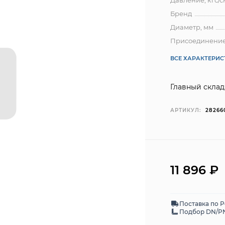
Давление, кгс/с
Бренд
Диаметр, мм
Присоединени
ВСЕ ХАРАКТЕРИ
Главный склад
АРТИКУЛ:
28266
11 896
₽
Поставка по 
Подбор DN/PN