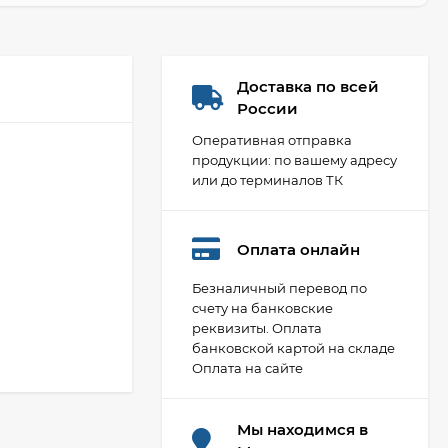
Доставка по всей
России
Оперативная отправка
продукции: по вашему адресу
или до терминалов ТК
Оплата онлайн
Безналичный перевод по
счету на банковские
реквизиты. Оплата
Фланец плоский 50-
банковской картой на складе
10-01-1-B-Ст.20-IV
Оплата на сайте
ГОСТ 33259-2015 ВФЗ
407,88
₽
(полная мех
обработка)
Мы находимся в