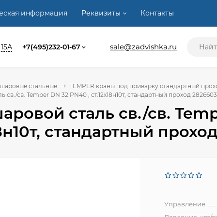
ческая информация
Реквизиты
Контакты
sale@zadvishka.ru
 15А
+7(495)232-01-67
 шаровые стальные
TEMPER краны под приварку стандартный проход 
 св./св. Temper DN 32 PN40 , ст.12х18н10т, стандартный проход 282660
аровой сталь св./св. Temp
18н10т, стандартный прохо
Управление