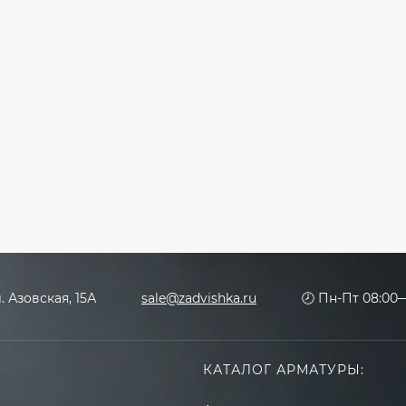
л. Азовская, 15А
sale@zadvishka.ru
🕗 Пн-Пт 08:00—
КАТАЛОГ АРМАТУРЫ: