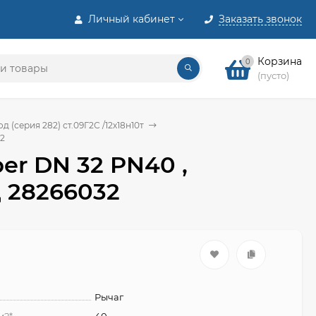
Личный кабинет
Заказать звонок
Корзина
0
(пусто)
(серия 282) ст.09Г2С /12х18н10т
32
er DN 32 PN40 ,
д 28266032
Рычаг