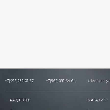
+7(495)232-01-67
+7(962)091-64-64
г. Москва, у
РАЗДЕЛЫ:
МАГАЗИН: