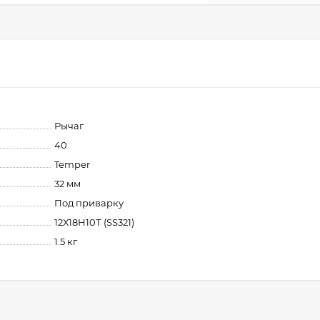
Рычаг
40
Temper
32 мм
Под приварку
12Х18Н10Т (SS321)
1.5 кг