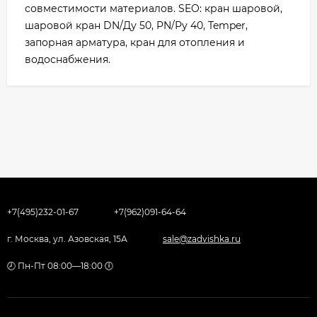
совместимости материалов. SEO: кран шаровой,
шаровой кран DN/Ду 50, PN/Ру 40, Temper,
запорная арматура, кран для отопления и
водоснабжения.
+7(495)232-01-67
+7(962)091-64-64
г. Москва, ул. Азовская, 15А
sale@zadvishka.ru
🕗 Пн-Пт 08:00—18:00 🕕