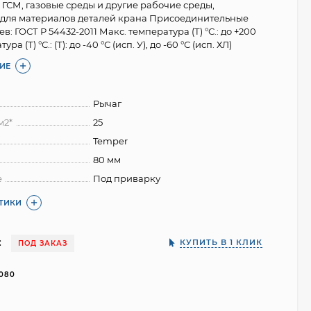
 ГСМ, газовые среды и другие рабочие среды,
 для материалов деталей крана Присоединительные
: ГОСТ Р 54432-2011 Макс. температура (Т) °С.: до +200
ра (Т) °С.: (Т): до -40 °С (исп. У), до -60 °С (исп. ХЛ)
ИЕ
Рычаг
м2*
25
Temper
80 мм
е
Под приварку
СТИКИ
:
КУПИТЬ В 1 КЛИК
ПОД ЗАКАЗ
080