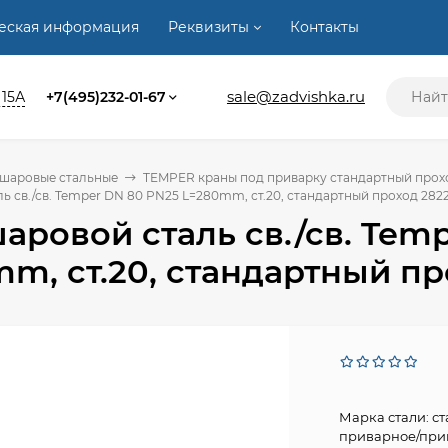
ческая информация
Реквизиты
Контакты
sale@zadvishka.ru
 15А
+7(495)232-01-67
 шаровые стальные
TEMPER краны под приварку стандартный проход
ь св./св. Temper DN 80 PN25 L=280mm, ст.20, стандартный проход 282
аровой сталь св./св. Tem
m, ст.20, стандартный п
Марка стали: с
приварное/прив