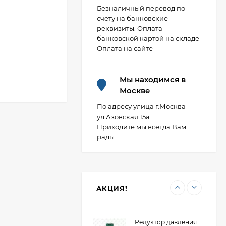
Безналичный перевод по
счету на банковские
реквизиты. Оплата
Фланец плоский 50-
банковской картой на складе
10-01-1-B-Ст.20-IV
Оплата на сайте
ГОСТ 33259-2015 ВФЗ
407,88
₽
(полная мех
обработка)
Мы находимся в
Москве
Фланец стальной
расточенный под
По адресу улица г.Москва
втулку ПНД 100/110
ул.Азовская 15а
473,80
₽
PN10 Двн 128 LT ВФЗ
Приходите мы всегда Вам
рады.
Редуктор давления
мембранный
универсальный "ХК"
2 054,85
₽
ВР DN15/НР DN20
АКЦИЯ!
(R04-1/2U)
Редуктор давления