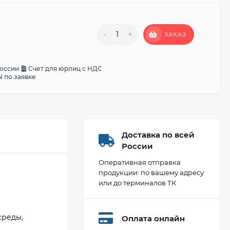
-
+
ЗАКАЗ
России
Счет для юрлиц с НДС
 по заявке
Доставка по всей
России
Оперативная отправка
продукции: по вашему адресу
или до терминалов ТК
среды,
Оплата онлайн