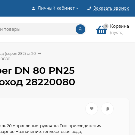
Личный кабинет
Заказать звонок
Корзина
0
(пусто)
 (серия 282) ст.20
20080
per DN 80 PN25
роход 28220080
таль 20 Управление: рукоятка Тип присоединения:
арное Назначение: теплосетевая вода,