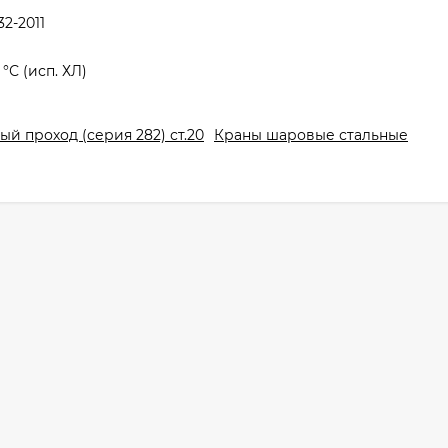
2-2011
 °С (исп. ХЛ)
й проход (серия 282) ст.20
Краны шаровые стальные