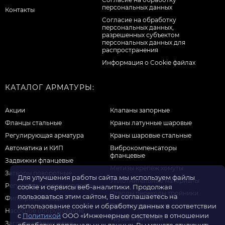
персональных данных
Контакты
Cогласие на обработку
персональных данных,
разрешенных субъектом
персональных данных для
распространения
Информация о Cookie файлах
КАТАЛОГ АРМАТУРЫ:
Акции
Клапаны запорные
Фланцы стальные
Краны латунные шаровые
Регулирующая арматура
Краны шаровые стальные
Автоматика и КИП
Виброкомпенсаторы
фланцевые
Задвижки фланцевые
Метизы крепеж хомуты
Затворы поворотные
Для улучшения работы сайта мы используем файлы
Уплотнительные материалы
Регуляторы давления воды
cookie и сервисы веб-аналитики. Продолжая
Отводы переходы тройники
пользоваться этим сайтом, Вы соглашаетесь на
Фильтры для воды
Прочая продукция
использование cookie и обработку данных в соответствии
Насосное оборудование
с
Политикой
ООО «Инженерные системы» в отношении
Трубы и фитинги
Заглушки фланцевые