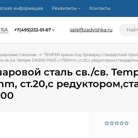
ческая информация
Реквизиты
Контакты
sale@zadvishka.ru
 15А
+7(495)232-01-67
 шаровые стальные
TEMPER краны под приварку стандартный проход
ь св./св. Temper DN300 PN25 L=730mm, ст.20,с редуктором,стандартн
аровой сталь св./св. Tem
m, ст.20,с редуктором,с
300