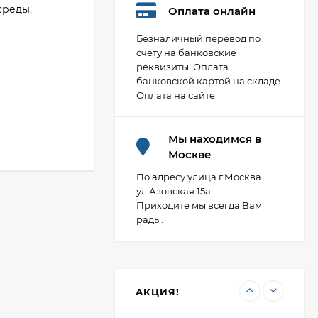
среды,
Оплата онлайн
Безналичный перевод по
счету на банковские
реквизиты. Оплата
Фланец плоский 50-
банковской картой на складе
10-01-1-B-Ст.20-IV
Оплата на сайте
ГОСТ 33259-2015 ВФЗ
407,88
₽
(полная мех
обработка)
Мы находимся в
Москве
Фланец стальной
расточенный под
По адресу улица г.Москва
втулку ПНД 100/110
ул.Азовская 15а
473,80
₽
PN10 Двн 128 LT ВФЗ
Приходите мы всегда Вам
рады.
Редуктор давления
мембранный
универсальный "ХК"
2 054,85
₽
ВР DN15/НР DN20
АКЦИЯ!
(R04-1/2U)