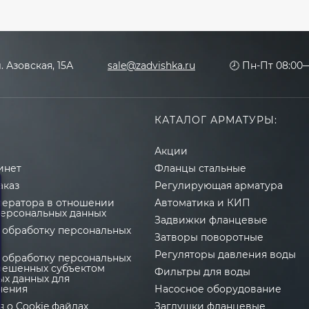
л. Азовская, 15А
sale@zadvishka.ru
🕗 Пн-Пт 08:00—
КАТАЛОГ АРМАТУРЫ:
Акции
инет
Фланцы стальные
аказ
Регулирующая арматура
ператора в отношении
Автоматика и КИП
персональных данных
Задвижки фланцевые
 обработку персональных
Затворы поворотные
Регуляторы давления воды
 обработку персональных
зрешенных субъектом
Фильтры для воды
ых данных для
нения
Насосное оборудование
 о Cookie файлах
Заглушки фланцевые