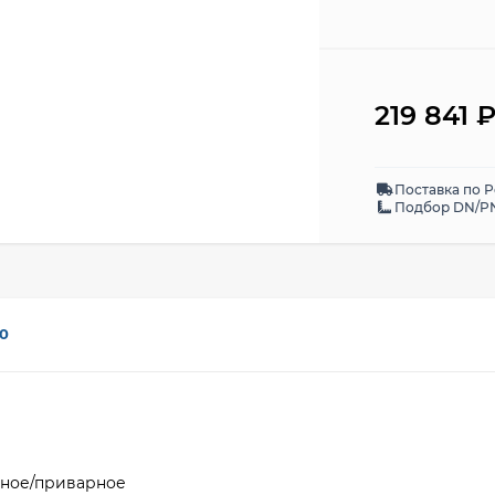
219 841
Поставка по 
Подбор DN/PN
0
рное/приварное