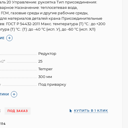
таль 20 Управление: рукоятка Тип присоединения:
арное Назначение: теплосетевая вода,
 ГСМ, газовые среды и другие рабочие среды,
 для материалов деталей крана Присоединительные
: ГОСТ Р 54432-2011 Макс. температура (Т) °С.: до +200
ра (Т) °С.: (Т): до -40 °С (исп. У), до -60 °С (исп. ХЛ)
ИЕ
Редуктор
м2*
25
Temper
300 мм
е
Под приварку
СТИКИ
:
КУПИТЬ В 1 КЛИК
ПОД ЗАКАЗ
0114