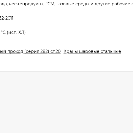
ода, нефтепродукты, ГСМ, газовые среды и другие рабочие 
2-2011
 °С (исп. ХЛ)
й проход (серия 282) ст.20
Краны шаровые стальные