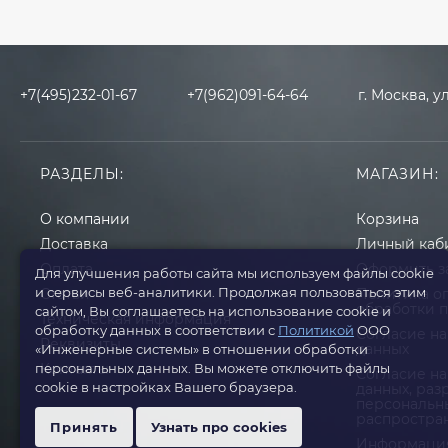
+7(495)232-01-67
+7(962)091-64-64
г. Москва, у
РАЗДЕЛЫ:
МАГАЗИН:
О компании
Корзина
Доставка
Личный каб
Оплата
Оформить з
Для улучшения работы сайта мы используем файлы cookie
и сервисы веб-аналитики. Продолжая пользоваться этим
Статьи
Политика о
обработки 
сайтом, Вы соглашаетесь на использование cookie и
Техническая информация
обработку данных в соответствии с
Политикой
ООО
Согласие на
Реквизиты
данных
«Инженерные системы» в отношении обработки
персональных данных. Вы можете отключить файлы
Контакты
Cогласие на
cookie в настройках Вашего браузера.
данных, ра
персональн
распростра
Принять
Узнать про cookies
Информация