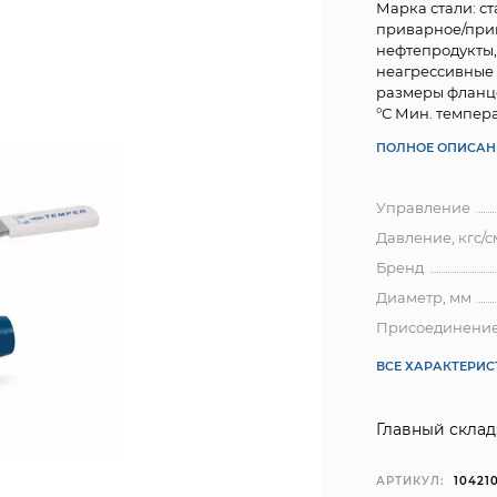
Марка стали: с
приварное/прив
нефтепродукты,
неагрессивные
размеры фланцев
°С Мин. температу
ПОЛНОЕ ОПИСАН
Управление
Давление, кгс/с
Бренд
Диаметр, мм
Присоединени
ВСЕ ХАРАКТЕРИ
Главный склад
АРТИКУЛ:
10421