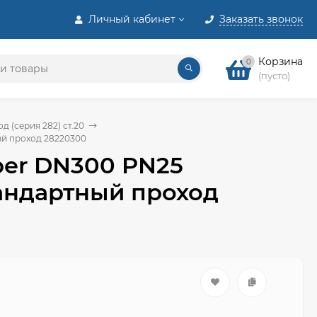
Личный кабинет
Заказать звонок
Корзина
0
(пусто)
 (серия 282) ст.20
ый проход 28220300
per DN300 PN25
тандартный проход