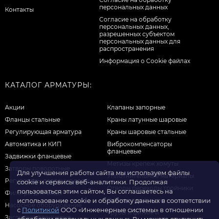
персональных данных
Контакты
Cогласие на обработку
персональных данных,
разрешенных субъектом
персональных данных для
распространения
Информация о Cookie файлах
КАТАЛОГ АРМАТУРЫ:
Акции
Клапаны запорные
Фланцы стальные
Краны латунные шаровые
Регулирующая арматура
Краны шаровые стальные
Автоматика и КИП
Виброкомпенсаторы
фланцевые
Задвижки фланцевые
Метизы крепеж хомуты
Затворы поворотные
Для улучшения работы сайта мы используем файлы
Уплотнительные материалы
Регуляторы давления воды
cookie и сервисы веб-аналитики. Продолжая
Отводы переходы тройники
пользоваться этим сайтом, Вы соглашаетесь на
Фильтры для воды
Прочая продукция
использование cookie и обработку данных в соответствии
Насосное оборудование
с
Политикой
ООО «Инженерные системы» в отношении
Трубы и фитинги
Заглушки фланцевые