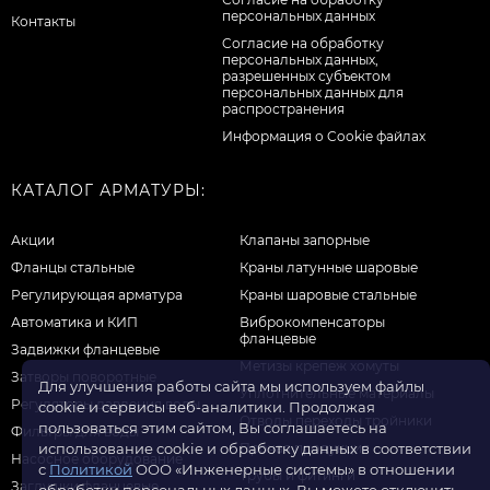
персональных данных
Контакты
Cогласие на обработку
персональных данных,
разрешенных субъектом
персональных данных для
распространения
Информация о Cookie файлах
КАТАЛОГ АРМАТУРЫ:
Акции
Клапаны запорные
Фланцы стальные
Краны латунные шаровые
Регулирующая арматура
Краны шаровые стальные
Автоматика и КИП
Виброкомпенсаторы
фланцевые
Задвижки фланцевые
Метизы крепеж хомуты
Затворы поворотные
Для улучшения работы сайта мы используем файлы
Уплотнительные материалы
Регуляторы давления воды
cookie и сервисы веб-аналитики. Продолжая
Отводы переходы тройники
пользоваться этим сайтом, Вы соглашаетесь на
Фильтры для воды
Прочая продукция
использование cookie и обработку данных в соответствии
Насосное оборудование
с
Политикой
ООО «Инженерные системы» в отношении
Трубы и фитинги
Заглушки фланцевые