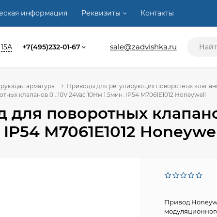
ческая информация
Реквизиты
Контакты
sale@zadvishka.ru
 15А
+7(495)232-01-67
ирующая арматура
Приводы для регулирующих поворотных клапан
ных клапанов 0...10V 24Vac 10Нм 1.5мин. IP54 M7061E1012 Honeywell
 для поворотных клапанов
. IP54 M7061E1012 Honeywel
Привод Honeywe
модуляционного