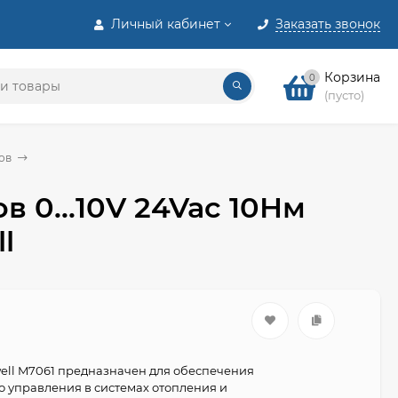
Личный кабинет
Заказать звонок
Корзина
0
(пусто)
ов
 0...10V 24Vac 10Нм
l
ll M7061 предназначен для обеспечения
 управления в системах отопления и