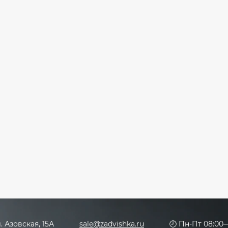
л. Азовская, 15А
sale@zadvishka.ru
🕗 Пн-Пт 08:00—