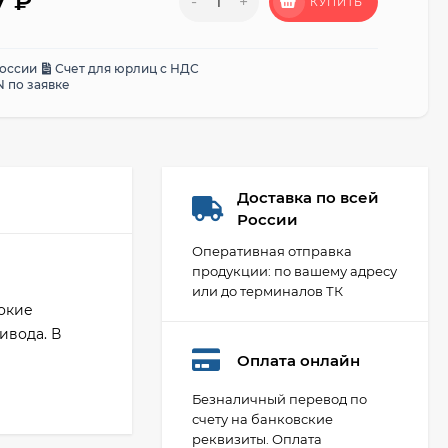
87
₽
-
+
КУПИТЬ
России
Счет для юрлиц с НДС
 по заявке
Доставка по всей
России
Оперативная отправка
продукции: по вашему адресу
или до терминалов ТК
окие
ивода. В
Оплата онлайн
Безналичный перевод по
счету на банковские
реквизиты. Оплата