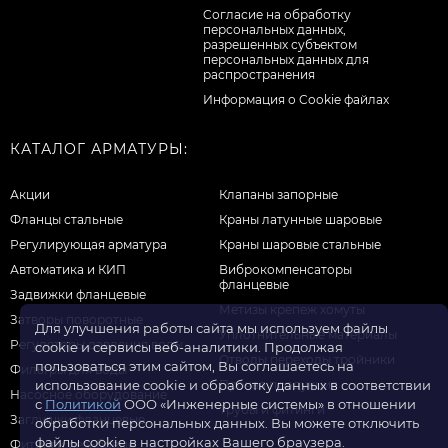
Cогласие на обработку
персональных данных,
разрешенных субъектом
персональных данных для
распространения
Информация о Cookie файлах
КАТАЛОГ АРМАТУРЫ:
Акции
Клапаны запорные
Фланцы стальные
Краны латунные шаровые
Регулирующая арматура
Краны шаровые стальные
Автоматика и КИП
Виброкомпенсаторы
фланцевые
Задвижки фланцевые
Метизы крепеж хомуты
Затворы поворотные
Для улучшения работы сайта мы используем файлы
Уплотнительные материалы
Регуляторы давления воды
cookie и сервисы веб-аналитики. Продолжая
Отводы переходы тройники
пользоваться этим сайтом, Вы соглашаетесь на
Фильтры для воды
Прочая продукция
использование cookie и обработку данных в соответствии
Насосное оборудование
с
Политикой
ООО «Инженерные системы» в отношении
Трубы и фитинги
Заглушки фланцевые
обработки персональных данных. Вы можете отключить
файлы cookie в настройках Вашего браузера.
Фитинги резьбовые