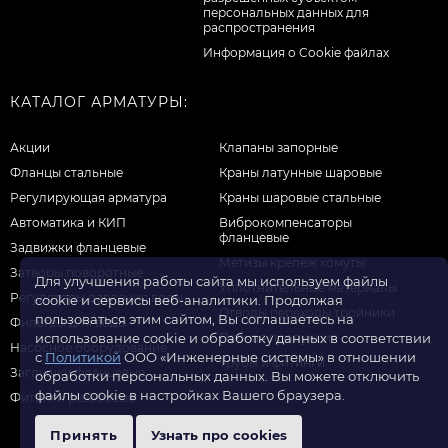
персональных данных для
распространения
Информация о Cookie файлах
КАТАЛОГ АРМАТУРЫ:
Акции
Клапаны запорные
Фланцы стальные
Краны латунные шаровые
Регулирующая арматура
Краны шаровые стальные
Автоматика и КИП
Виброкомпенсаторы
фланцевые
Задвижки фланцевые
Метизы крепеж хомуты
Затворы поворотные
Для улучшения работы сайта мы используем файлы
Уплотнительные материалы
Регуляторы давления воды
cookie и сервисы веб-аналитики. Продолжая
Отводы переходы тройники
пользоваться этим сайтом, Вы соглашаетесь на
Фильтры для воды
Прочая продукция
использование cookie и обработку данных в соответствии
Насосное оборудование
с
Политикой
ООО «Инженерные системы» в отношении
Трубы и фитинги
Заглушки фланцевые
обработки персональных данных. Вы можете отключить
файлы cookie в настройках Вашего браузера.
Фитинги резьбовые
Принять
Узнать про cookies