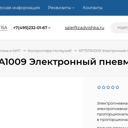
ческая информация
Реквизиты
Контакты
sale@zadvishka.ru
 15А
+7(495)232-01-67
тика и КИП
Контроллеры Honeywell
RP7517A1009 Электронный
7A1009 Электронный пнев
Электропневмат
электропневмат
пропорциональн
в пропорционал