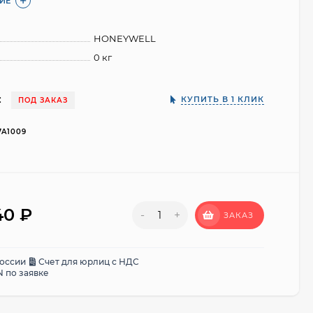
ИЕ
HONEYWELL
0 кг
:
КУПИТЬ В 1 КЛИК
ПОД ЗАКАЗ
7A1009
,40
₽
-
+
ЗАКАЗ
России
Счет для юрлиц с НДС
 по заявке