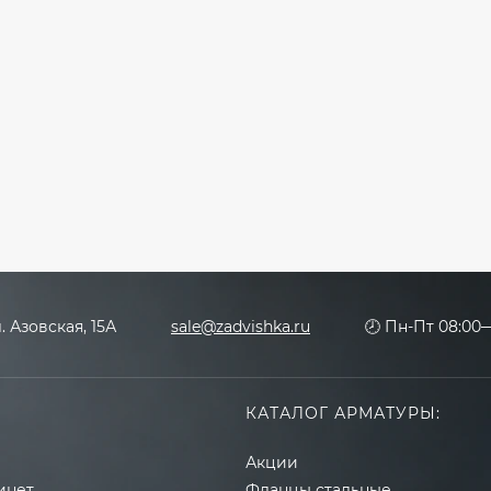
л. Азовская, 15А
sale@zadvishka.ru
🕗 Пн-Пт 08:00—
КАТАЛОГ АРМАТУРЫ:
Акции
инет
Фланцы стальные