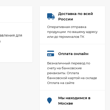
Доставка по всей
России
Оперативная отправка
продукции: по вашему адресу
авления для
или до терминалов ТК
в
Оплата онлайн
Безналичный перевод по
счету на банковские
реквизиты. Оплата
Фланец плоский 50-
банковской картой на складе
10-01-1-B-Ст.20-IV
Оплата на сайте
ГОСТ 33259-2015 ВФЗ
407,88
₽
(полная мех
обработка)
Мы находимся в
Москве
Фланец стальной