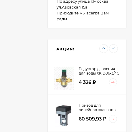
расточенный под
По адресу улица г.Москва
втулку ПНД 100/110
ул.Азовская 15а
473,80
₽
PN10 Двн 128 LT ВФЗ
Приходите мы всегда Вам
рады.
Редуктор давления
мембранный
универсальный "ХК"
2 054,85
₽
ВР DN15/НР DN20
АКЦИЯ!
(R04-1/2U)
Редуктор давления
для воды XK D06-3/4C
для холодной воды
4 326
₽
(ХВС) 3/4" DN20 до
40°C
Привод для
линейных клапанов
0/2…10V 600H 24Vac
60 509,93
₽
20мм IP54
ML8824A0620
Honeywell