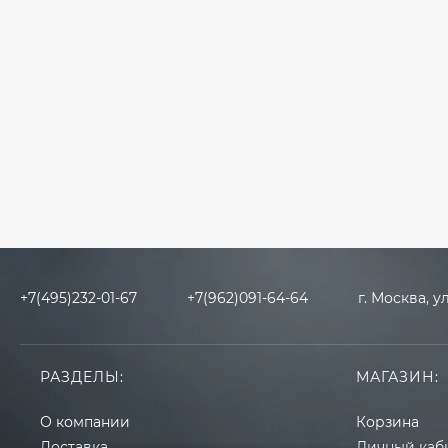
+7(495)232-01-67
+7(962)091-64-64
г. Москва, у
РАЗДЕЛЫ:
МАГАЗИН:
О компании
Корзина
Доставка
Личный каб