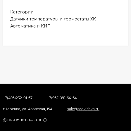
Категории:
Датчики температуры и термостаты XK
Автоматика и КИП
+7(495)232-01-67
+7(962)091-64-64
г. Москва, ул. Азовская, 15А
sale@zadvishka.ru
🕗 Пн-Пт 08:00—18:00 🕕