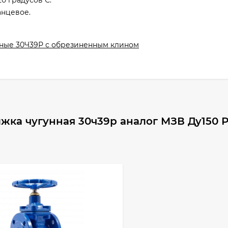
0 градусов С.
анцевое.
ные 30Ч39Р с обрезиненным клином
жка чугунная 30ч39р аналог МЗВ Ду150 Р