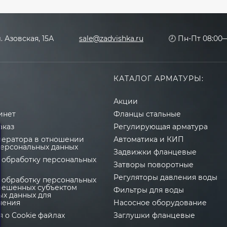
л. Азовская, 15А
sale@zadvishka.ru
🕗 Пн-Пт 08:00—
КАТАЛОГ АРМАТУРЫ:
Акции
инет
Фланцы стальные
аказ
Регулирующая арматура
ператора в отношении
Автоматика и КИП
персональных данных
Задвижки фланцевые
 обработку персональных
Затворы поворотные
Регуляторы давления воды
 обработку персональных
зрешенных субъектом
Фильтры для воды
ых данных для
нения
Насосное оборудование
 о Cookie файлах
Заглушки фланцевые