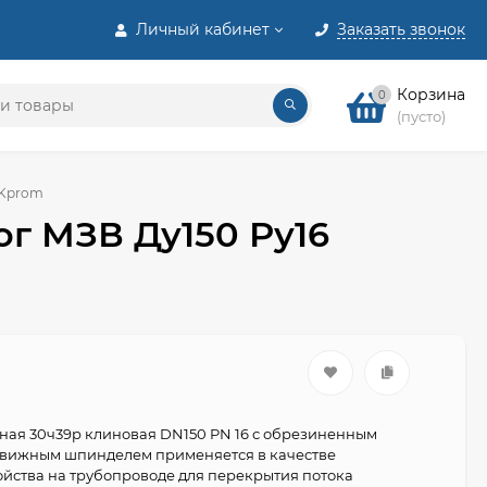
Личный кабинет
Заказать звонок
Корзина
0
(пусто)
XKprom
ог МЗВ Ду150 Ру16
ная 30ч39р клиновая DN150 PN 16 с обрезиненным
движным шпинделем применяется в качестве
ойства на трубопроводе для перекрытия потока