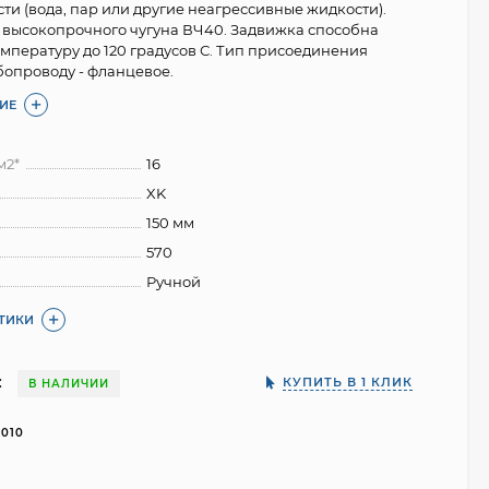
ти (вода, пар или другие неагрессивные жидкости).
з высокопрочного чугуна ВЧ40. Задвижка способна
мпературу до 120 градусов С. Тип присоединения
бопроводу - фланцевое.
ИЕ
м2*
16
XK
150 мм
570
Ручной
СТИКИ
:
КУПИТЬ В 1 КЛИК
В НАЛИЧИИ
5010