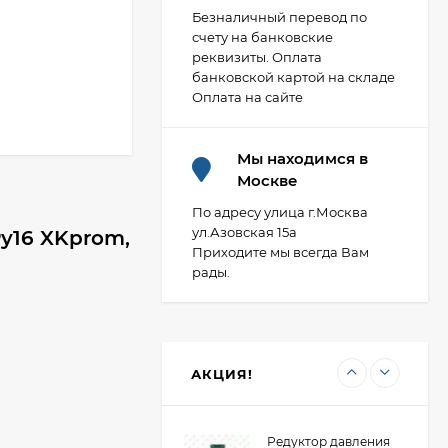
Безналичный перевод по
счету на банковские
реквизиты. Оплата
Фланец плоский 50-
банковской картой на складе
10-01-1-B-Ст.20-IV
Оплата на сайте
ГОСТ 33259-2015 ВФЗ
407,88
₽
(полная мех
обработка)
Мы находимся в
Москве
Фланец стальной
расточенный под
По адресу улица г.Москва
втулку ПНД 100/110
ул.Азовская 15а
у16 XKprom,
473,80
₽
PN10 Двн 128 LT ВФЗ
Приходите мы всегда Вам
рады.
Редуктор давления
мембранный
универсальный "ХК"
2 054,85
₽
ВР DN15/НР DN20
АКЦИЯ!
(R04-1/2U)
Редуктор давления