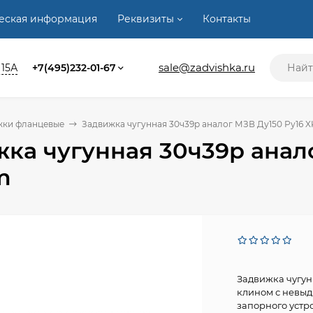
ческая информация
Реквизиты
Контакты
sale@zadvishka.ru
 15А
+7(495)232-01-67
жки фланцевые
Задвижка чугунная 30ч39р аналог МЗВ Ду150 Ру16 
ка чугунная 30ч39р анал
m
Задвижка чугун
клином с невы
запорного устр