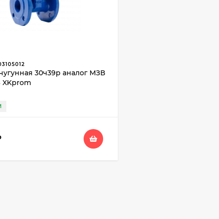
03105012
чугунная 30ч39р аналог МЗВ
6 XKprom
И
₽