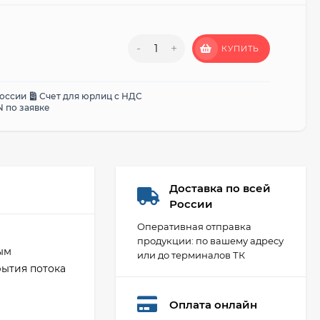
-
+
КУПИТЬ
России
Счет для юрлиц с НДС
 по заявке
Доставка по всей
России
Оперативная отправка
продукции: по вашему адресу
ым
или до терминалов ТК
рытия потока
Оплата онлайн