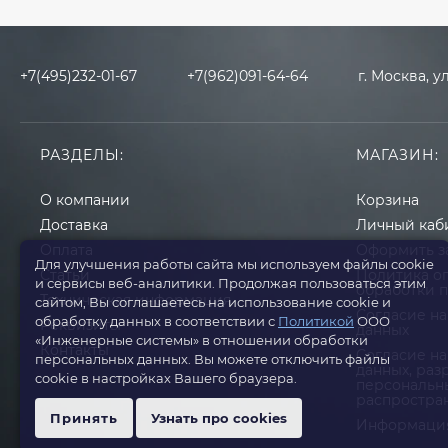
+7(495)232-01-67
+7(962)091-64-64
г. Москва, у
РАЗДЕЛЫ:
МАГАЗИН:
О компании
Корзина
Доставка
Личный каб
Оплата
Оформить з
Для улучшения работы сайта мы используем файлы cookie
Статьи
Политика о
и сервисы веб-аналитики. Продолжая пользоваться этим
обработки 
Техническая информация
сайтом, Вы соглашаетесь на использование cookie и
Согласие на
обработку данных в соответствии с
Политикой
ООО
Реквизиты
данных
«Инженерные системы» в отношении обработки
Контакты
Cогласие на
персональных данных. Вы можете отключить файлы
данных, ра
cookie в настройках Вашего браузера.
персональн
распростра
Принять
Узнать про cookies
Информация