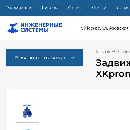
О компании
Доставка
Оплата
Статьи
Техни
г. Москва, ул. Азовская,
Главная
Задви
КАТАЛОГ ТОВАРОВ
Задвиж
XKpro