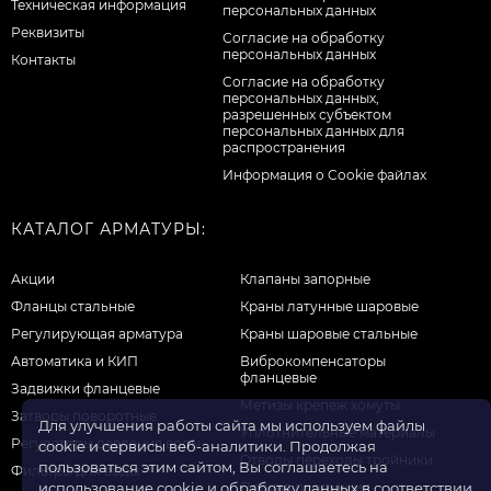
Техническая информация
персональных данных
Реквизиты
Согласие на обработку
персональных данных
Контакты
Cогласие на обработку
персональных данных,
разрешенных субъектом
персональных данных для
распространения
Информация о Cookie файлах
КАТАЛОГ АРМАТУРЫ:
Акции
Клапаны запорные
Фланцы стальные
Краны латунные шаровые
Регулирующая арматура
Краны шаровые стальные
Автоматика и КИП
Виброкомпенсаторы
фланцевые
Задвижки фланцевые
Метизы крепеж хомуты
Затворы поворотные
Для улучшения работы сайта мы используем файлы
Уплотнительные материалы
Регуляторы давления воды
cookie и сервисы веб-аналитики. Продолжая
Отводы переходы тройники
пользоваться этим сайтом, Вы соглашаетесь на
Фильтры для воды
Прочая продукция
использование cookie и обработку данных в соответствии