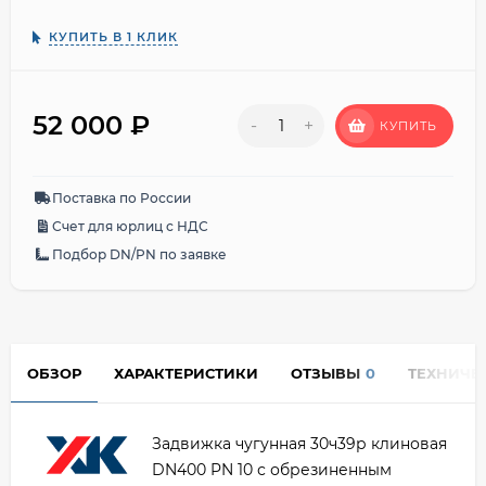
КУПИТЬ В 1 КЛИК
52 000
₽
-
+
КУПИТЬ
Поставка по России
Счет для юрлиц с НДС
Подбор DN/PN по заявке
ОБЗОР
ХАРАКТЕРИСТИКИ
ОТЗЫВЫ
0
ТЕХНИЧЕ
Задвижка чугунная 30ч39р клиновая
DN400 PN 10 с обрезиненным