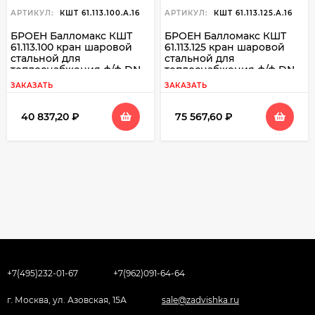
АРТИКУЛ:
КШТ 61.113.100.А.16
АРТИКУЛ:
КШТ 61.113.125.А.16
БРОЕН Балломакс КШТ
БРОЕН Балломакс КШТ
61.113.100 кран шаровой
61.113.125 кран шаровой
стальной для
стальной для
теплоснабжения ф/ф DN
теплоснабжения ф/ф DN
100 PN 16
125 PN 16
ЗАКАЗАТЬ
ЗАКАЗАТЬ
40 837,20
₽
75 567,60
₽
+7(495)232-01-67
+7(962)091-64-64
г. Москва, ул. Азовская, 15А
sale@zadvishka.ru