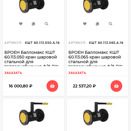
АРТИКУЛ:
КШТ 60.113.050.А.16
АРТИКУЛ:
КШТ 60.113.065.А.16
БРОЕН Балломакс КШТ
БРОЕН Балломакс КШТ
60.113.050 кран шаровой
60.113.065 кран шаровой
стальной для
стальной для
теплоснабжения ф/ф DN
теплоснабжения ф/ф DN
050 PN 16
065 PN 16
ЗАКАЗАТЬ
ЗАКАЗАТЬ
16 000,80
₽
22 537,20
₽