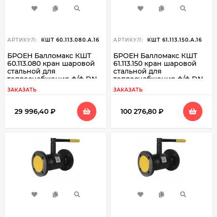
АРТИКУЛ:
КШТ 60.113.080.А.16
АРТИКУЛ:
КШТ 61.113.150.А.16
БРОЕН Балломакс КШТ
БРОЕН Балломакс КШТ
60.113.080 кран шаровой
61.113.150 кран шаровой
стальной для
стальной для
теплоснабжения ф/ф DN
теплоснабжения ф/ф DN
080 PN 16
150 PN 16
ЗАКАЗАТЬ
ЗАКАЗАТЬ
29 996,40
₽
100 276,80
₽