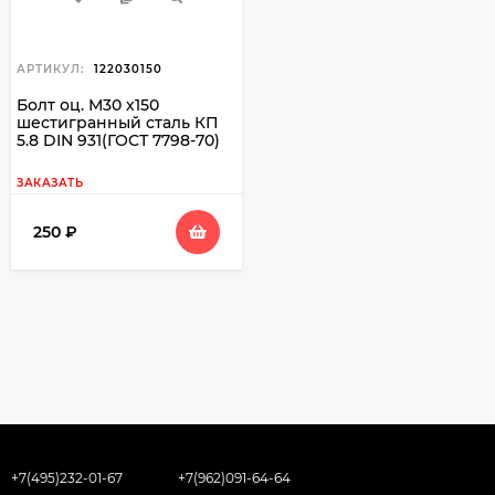
АРТИКУЛ:
122030150
Болт оц. М30 х150
шестигранный сталь КП
5.8 DIN 931(ГОСТ 7798-70)
ЗАКАЗАТЬ
250
₽
+7(495)232-01-67
+7(962)091-64-64