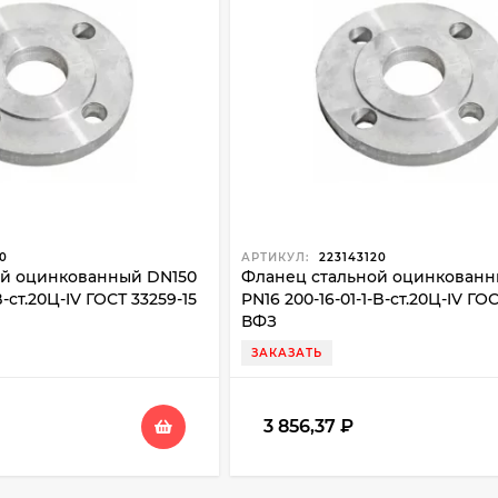
0
АРТИКУЛ:
223143120
ой оцинкованный DN150
Фланец стальной оцинкован
B-ст.20Ц-IV ГОСТ 33259-15
PN16 200-16-01-1-B-ст.20Ц-IV ГО
ВФЗ
ЗАКАЗАТЬ
3 856,37
₽